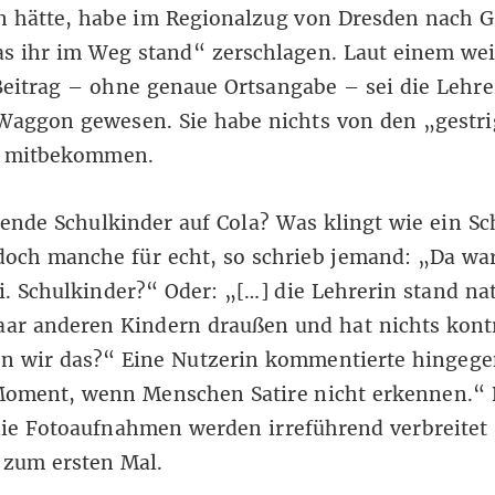
 hätte, habe im Regionalzug von Dresden nach G
as ihr im Weg stand“ zerschlagen. Laut einem we
eitrag
– ohne genaue Ortsangabe – sei die Lehre
Waggon gewesen. Sie habe nichts von den „gestr
 mitbekommen.
ende Schulkinder auf Cola? Was klingt wie ein Sc
doch manche für echt, so schrieb jemand: „Da wa
i. Schulkinder?“ Oder: „[…] die Lehrerin stand na
aar anderen Kindern draußen und hat nichts kontr
en wir das?“ Eine Nutzerin kommentierte hingege
Moment, wenn Menschen Satire nicht erkennen.“ 
die Fotoaufnahmen werden irreführend verbreitet
t zum ersten Mal.