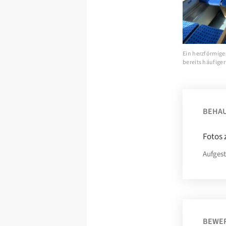
Ein herzförmige
bereits häufiger
BEHA
Fotos 
Aufgest
BEWE