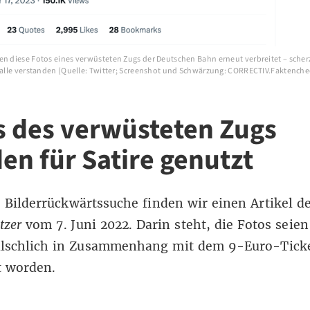
en diese Fotos eines verwüsteten Zugs der Deutschen Bahn erneut verbreitet – scher
t alle verstanden (Quelle: Twitter; Screenshot und Schwärzung: CORRECTIV.Faktenche
s des verwüsteten Zugs
en für Satire genutzt
 Bilderrückwärtssuche finden wir einen
Artikel
de
tzer
vom 7. Juni 2022. Darin steht, die Fotos seie
älschlich in Zusammenhang mit dem 9-Euro-Tick
et worden.