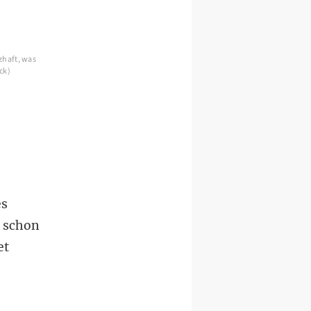
zhaft, was
ck)
s
n schon
et