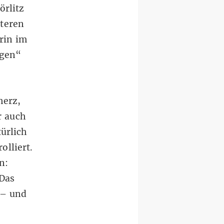
örlitz
iteren
rin im
igen“
herz,
r auch
türlich
olliert.
n:
Das
 – und