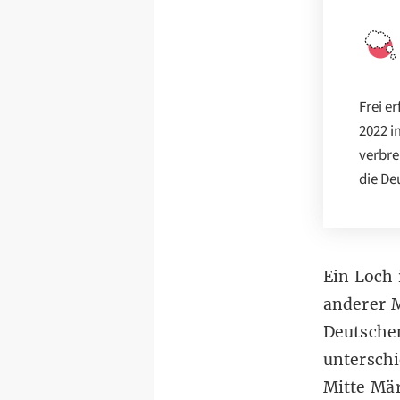
Frei e
2022 i
verbre
die De
Ein Loch 
anderer M
Deutschen
unterschi
Mitte Mär