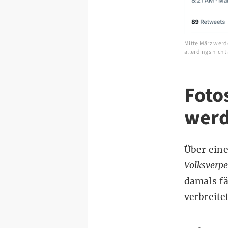
Mitte März werd
allerdings nich
Foto
werd
Über eine
Volksverpe
damals f
verbreit