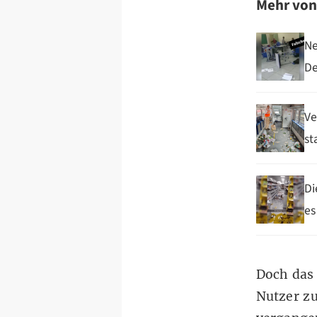
Mehr vo
Ne
De
Ve
st
Di
es
Doch das 
Nutzer zu