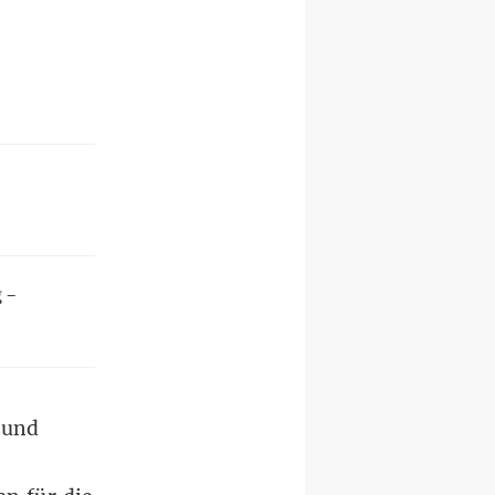
 –
 und