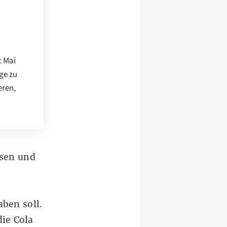
t Mai
ge zu
eren,
osen und
ben soll.
die Cola