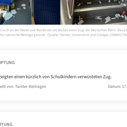
s Loch an der Decke und Bierdosen am Boden eines Zugs der Deutschen Bahn. Diese
 für satirische Beiträge genutzt. (Quelle: Twitter; Screenshot und Collage: CORRECTI
UPTUNG
zeigten einen kürzlich von Schulkindern verwüsteten Zug.
ellt von: Twitter-Beiträgen
Datum: 17.
RTUNG