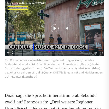
CNEWS hat in der Nachrichtensendung darauf hingewiesen, dass das
Bildmaterial veraltet ist: Oben links steht auf Französisch: „Bastia (Haute-
Corse)“, also „gestern“ (gelb). Die Temperaturangabe im Infokasten (blau)
bezieht sich auf den 18. Juli. (Quelle: CNEWS; Screenshot und Markierungen:
CORRECTIV.Faktencheck)
Dazu sagt die Sprecherinnenstimme ab Sekunde
zwölf auf Französisch: „Drei weitere Regionen
(französisch: Départements) werden ab morgen in