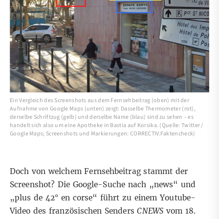
Ein Vergleich des Screenshots aus dem Fernsehbeitrag (oben) mit der
Aufnahme von Google Maps (unten) zeigt: Dasselbe Thermometer (rot),
derselbe Schriftzug (gelb) und derselbe Name (blau) sind zu sehen – es
handelt sich also um eine Apotheke in Bastia auf Korsika. (Quelle: Twitter /
Google Maps; Screenshots und Markierungen: CORRECTIV.Faktencheck)
Doch von welchem Fernsehbeitrag stammt der
Screenshot? Die
Google-Suche
nach „news“ und
„plus de 42° en corse“ führt zu einem
Youtube-
Video
des französischen Senders
CNEWS
vom 18.