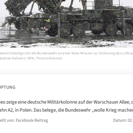
amość beteiligt sich die Bundeswehr an einer Nato-Mission zur Sicherung des Luftr
astian Kahnert / DPA / Picture Alliance)
UPTUNG
deo zeige eine deutsche Militärkolonne auf der Warschauer Allee, 
hn A2, in Polen. Das belege, die Bundeswehr „wolle Krieg mache
ellt von: Facebook-Beitrag
Datum: 02.