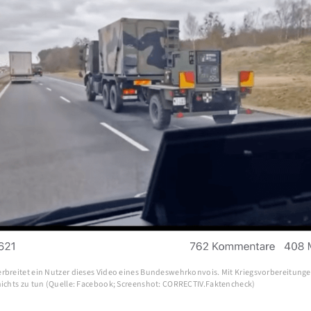
rbreitet ein Nutzer dieses Video eines Bundeswehrkonvois. Mit Kriegsvorbereitung
nichts zu tun (Quelle: Facebook; Screenshot: CORRECTIV.Faktencheck)