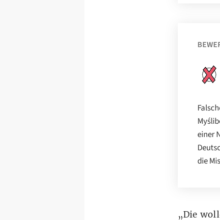
BEWE
Falsch
Myślib
einer 
Deutsc
die Mi
„Die wol