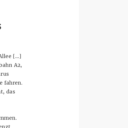
s
llee […]
obahn A2
,
arus
e fahren.
t, das
sammen.
enzt