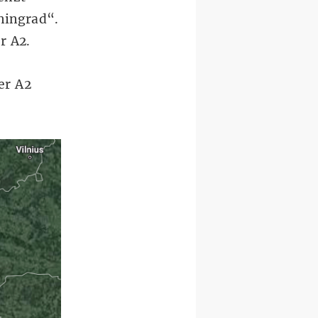
iningrad“.
er A2.
er A2