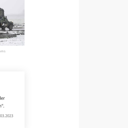
aums
der
n“.
03.2023