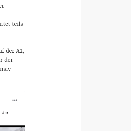
er
tet teils
f der A2,
r der
nsiv