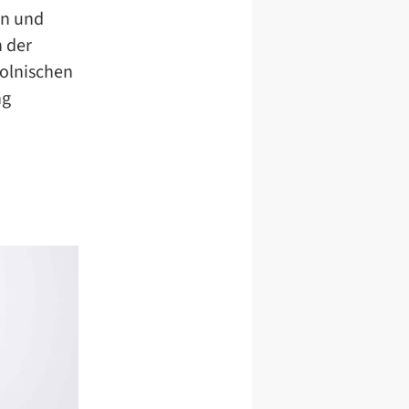
en und
 der
olnischen
ng