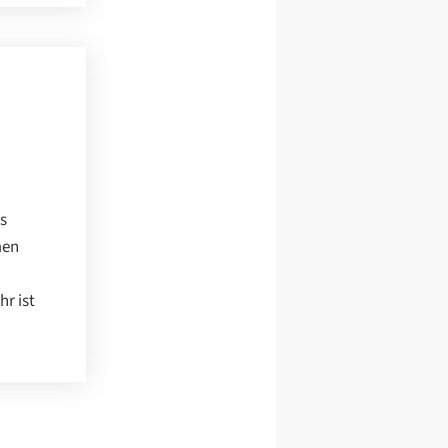
s
men
r ist