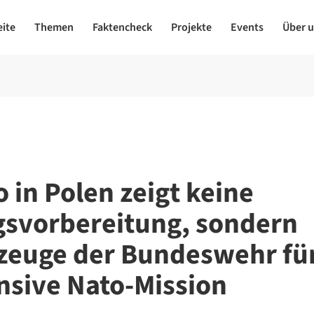
eite
Themen
Faktencheck
Projekte
Events
Über 
o in Polen zeigt keine
gsvorbereitung, sondern
zeuge der Bundeswehr fü
nsive Nato-Mission