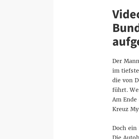
Vide
Bund
auf
Der Mann 
im tiefs
die von D
führt. We
Am Ende d
Kreuz Myś
Doch ein 
Die Autob