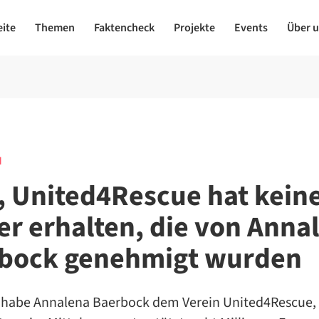
eite
Themen
Faktencheck
Projekte
Events
Über 
N
, United4Rescue hat kein
er erhalten, die von Anna
bock genehmigt wurden
 habe Annalena Baerbock dem Verein United4Rescue, 