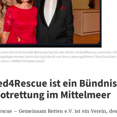
rsiert eine irreführende Behauptung über den Verein United4Rescue zusammen mit
gsabgeordneten Katrin Göring-Eckardt und ihres Lebensgefährten Thies Gundlach 
enshot: CORRECTIV.Faktencheck)
ed4Rescue ist ein Bündnis
otrettung im Mittelmeer
scue – Gemeinsam Retten e.V. ist ein Verein, de