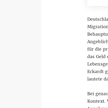
Deutschl
Migration
Behauptu
Angeblich
für die p
das Geld 
Lebensgef
Eckardt g
lautete d
Bei genau
Kontext. 