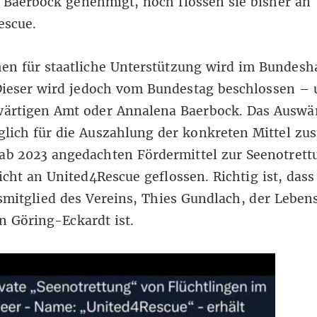
Baerbock genehmigt, noch flossen sie bisher an
escue.
en für staatliche Unterstützung wird im Bundesh
Dieser wird jedoch vom Bundestag beschlossen – 
ärtigen Amt oder Annalena Baerbock. Das Auswä
glich für die Auszahlung der konkreten Mittel zus
ab 2023 angedachten Fördermittel zur Seenotrett
icht an United4Rescue geflossen. Richtig ist, dass
mitglied des Vereins, Thies Gundlach, der Leben
n Göring-Eckardt ist.