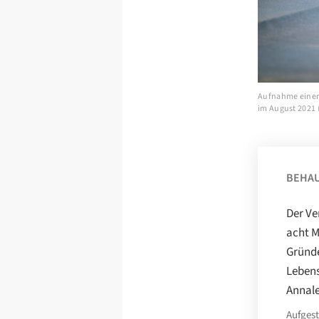
Aufnahme einer 
im August 2021 (
BEHA
Der Ve
acht M
Gründe
Lebens
Annal
Aufgest