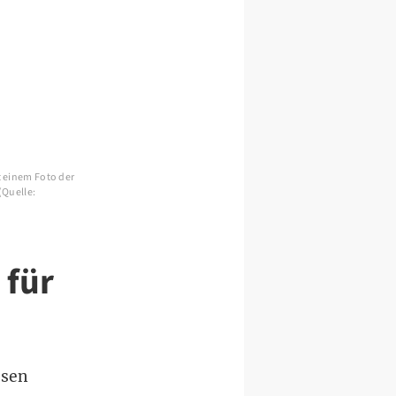
 einem Foto der
(Quelle:
 für
ssen