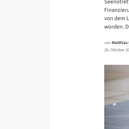
Seenotrett
Finanzieru
von dem L
worden. Di
von
Matthias
26. Oktober 2