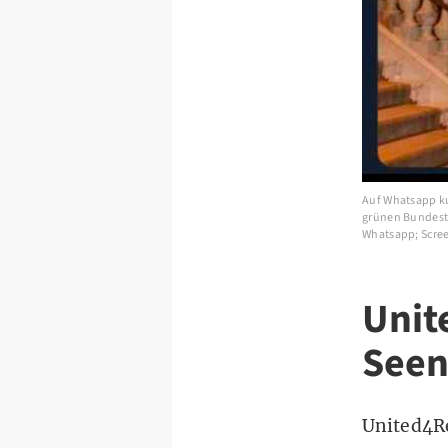
Auf Whatsapp ku
grünen Bundesta
Whatsapp; Scre
Unit
Seen
United4Re