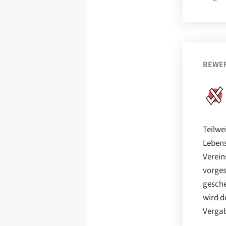
BEWE
Teilwe
Lebens
Verein
vorges
gesche
wird d
Vergab