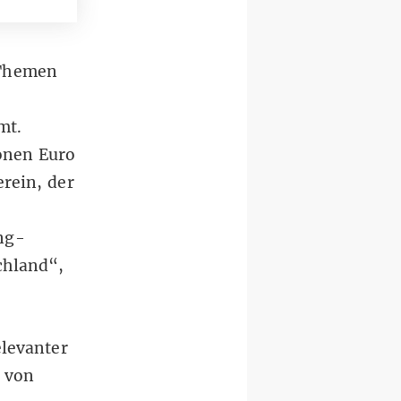
 Themen
mt.
ionen Euro
erein, der
ng-
chland“,
levanter
g von