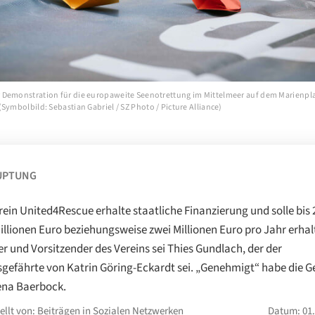
Demonstration für die europaweite Seenotrettung im Mittelmeer auf dem Marienpl
Symbolbild: Sebastian Gabriel / SZ Photo / Picture Alliance)
UPTUNG
rein United4Rescue erhalte staatliche Finanzierung und solle bis
illionen Euro beziehungsweise zwei Millionen Euro pro Jahr erhal
r und Vorsitzender des Vereins sei Thies Gundlach, der der
gefährte von Katrin Göring-Eckardt sei. „Genehmigt“ habe die G
ena Baerbock.
ellt von: Beiträgen in Sozialen Netzwerken
Datum: 01.