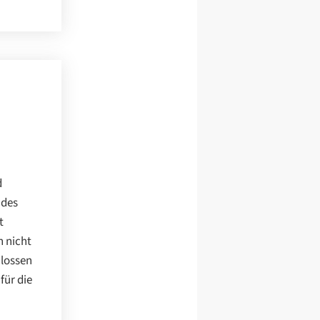
d
 des
t
h nicht
hlossen
für die