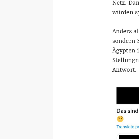
Netz
. Da
würden sy
Anders al
sondern S
Ägypten i
Stellungn
Antwort.