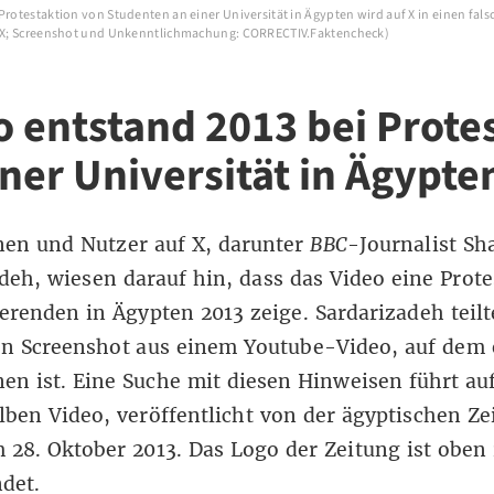
Protestaktion von Studenten an einer Universität in Ägypten wird auf X in einen fal
: X; Screenshot und Unkenntlichmachung: CORRECTIV.Faktencheck)
o entstand 2013 bei Prote
iner Universität in Ägypte
nen und Nutzer auf X, darunter
BBC
-Journalist
Sh
adeh, wiesen
darauf hin
, dass das Video eine Prot
erenden in Ägypten 2013 zeige. Sardarizadeh teil
en Screenshot aus einem Youtube-Video, auf dem 
en ist.
Eine Suche mit diesen Hinweisen
führt au
lben Video
, veröffentlicht von der ägyptischen Ze
 28. Oktober 2013. Das Logo der Zeitung ist oben 
det.