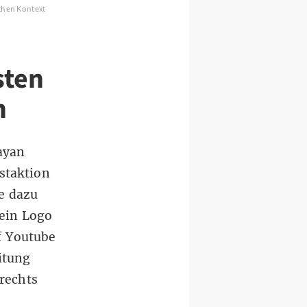
schen Kontext
sten
n
ayan
estaktion
te dazu
ein Logo
f Youtube
itung
rechts