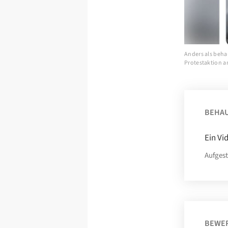
Anders als beha
Protestaktion a
BEHA
Ein Vi
Aufgest
BEWE