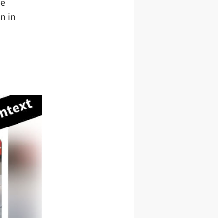
ie
n in