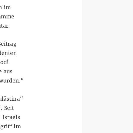
n im
tamme
tar.
eitrag
identen
ood!
e aus
 wurden.“
alästina“
 Seit
 Israels
griff im