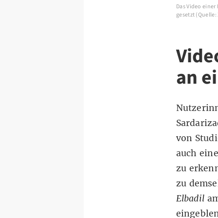
Das Video einer 
gesetzt (Quelle
Vide
an e
Nutzerin
Sardariz
von Studi
auch ein
zu erkenn
zu
demse
Elbadil
am
eingeblen