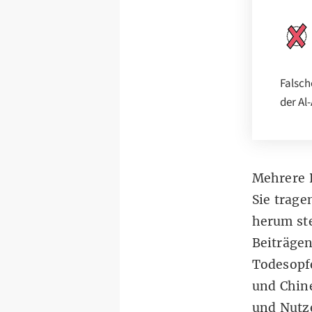
Falsch
der Al
Mehrere 
Sie trage
herum st
Beiträgen
Todesopfe
und
Chin
und Nutz