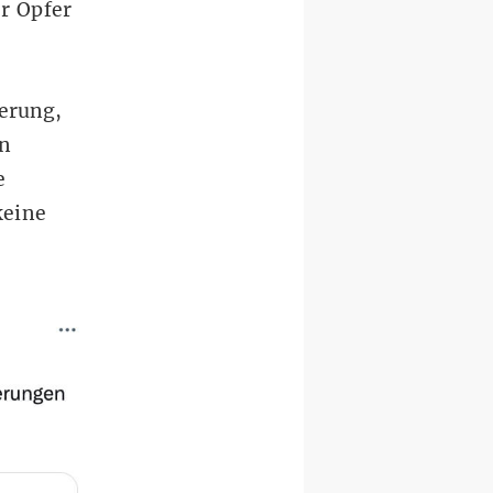
er Opfer
ierung,
in
e
keine