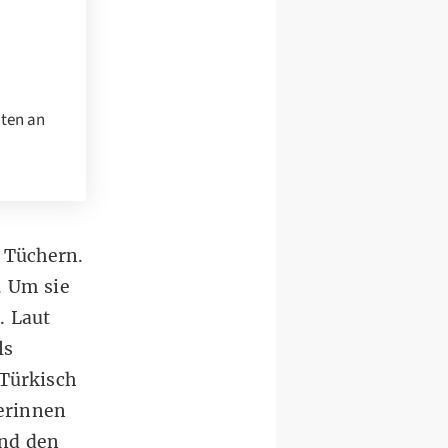
nten an
 Tüchern.
. Um sie
n.
Laut
ls
Türkisch
erinnen
und den