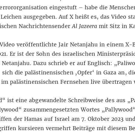
errororganisation eingestuft – habe die Mensche
s Leichen ausgegeben.
Auf X
heißt es, das Video s
ischen Nachrichtensender
Al Jazeera
mit Sitz in Ka
Video veröffentlichte Jair Netanjahu
in einem X-B
021. Er ist der Sohn des israelischen Ministerpräs
Netanjahu. Dazu schrieb er auf Englisch: „Paliw
 sich die palästinensischen ‚Opfer‘ in Gaza an, di
 im palästinensischen Fernsehen live übertragen
“ ist eine abgewandelte Schreibweise des aus „P
lywood“ zusammengesetzten Wortes „Pallywood“.
ffen der Hamas auf Israel am 7. Oktober 2023 und
riffen kursieren
vermehrt Beiträge mit diesem Be