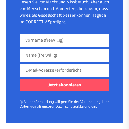
Lesen Sie von Macht und Missbrauch. Aber auch
von Menschen und Momenten, die zeigen, dass
wir es als Gesellschaft besser können. Täglich
im CORRECTIV Spotlight.
Vorname
(freiwillig)
Name
(freiwillig)
E-
Mail-
Adresse
(erforderlich)
(erforderlich)
ⓘ
Mit der Anmeldung willigen Sie der Verarbeitung Ihrer
Daten gemäß unserer
Datenschutzerklärung
ein.