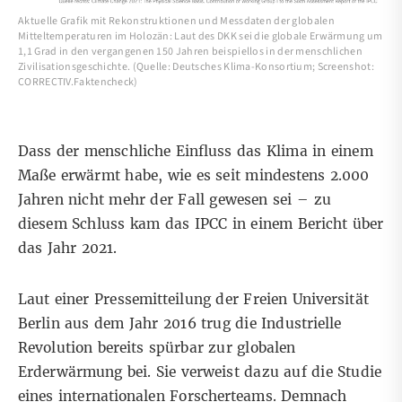
Aktuelle Grafik mit Rekonstruktionen und Messdaten der globalen
Mitteltemperaturen im Holozän: Laut des DKK sei die globale Erwärmung um
1,1 Grad in den vergangenen 150 Jahren beispiellos in der menschlichen
Zivilisationsgeschichte. (Quelle: Deutsches Klima-Konsortium; Screenshot:
CORRECTIV.Faktencheck)
Dass der menschliche Einfluss das Klima in einem
Maße erwärmt habe, wie es seit mindestens 2.000
Jahren nicht mehr der Fall gewesen sei – zu
diesem Schluss kam das IPCC in einem
Bericht
über
das Jahr 2021.
Laut einer
Pressemitteilung der Freien Universität
Berlin
aus dem Jahr 2016 trug die Industrielle
Revolution bereits spürbar zur globalen
Erderwärmung bei. Sie verweist dazu auf die
Studie
eines internationalen Forscherteams. Demnach