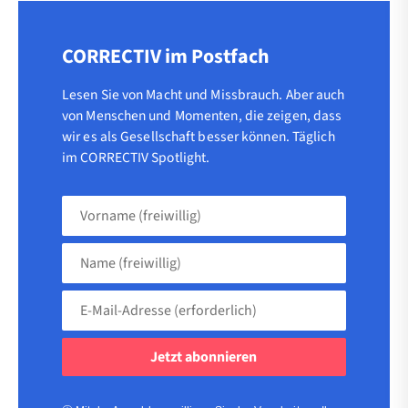
CORRECTIV im Postfach
Lesen Sie von Macht und Missbrauch. Aber auch
von Menschen und Momenten, die zeigen, dass
wir es als Gesellschaft besser können. Täglich
im CORRECTIV Spotlight.
Vorname
(freiwillig)
Name
(freiwillig)
E-
Mail-
Adresse
(erforderlich)
(erforderlich)