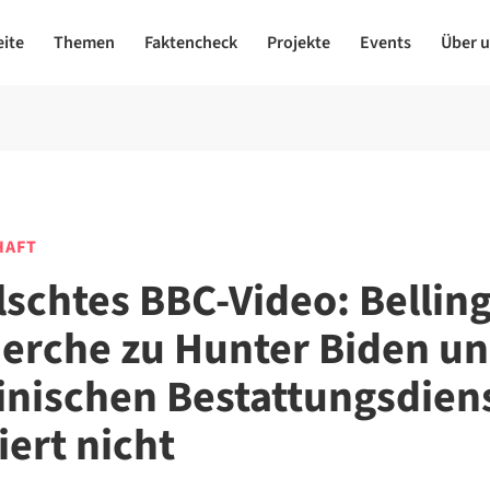
eite
Themen
Faktencheck
Projekte
Events
Über 
HAFT
lschtes BBC-Video: Belling
erche zu Hunter Biden u
inischen Bestattungsdien
iert nicht