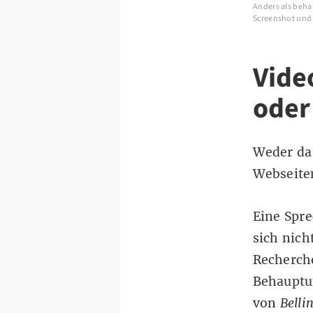
Anders als behau
Screenshot und
Vide
oder
Weder das
Webseite
Eine Spr
sich nic
Recherche
Behauptun
von
Belli