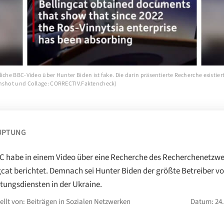
iche BBC-Video über Hunter Biden ist fake. Die darin präsentierte Recherche existiert
nshot und Collage: CORRECTIV.Faktencheck)
UPTUNG
C habe in einem Video über eine Recherche des Recherchenetzwe
gcat berichtet. Demnach sei Hunter Biden der größte Betreiber v
tungsdiensten in der Ukraine.
ellt von: Beiträgen in Sozialen Netzwerken
Datum: 24.