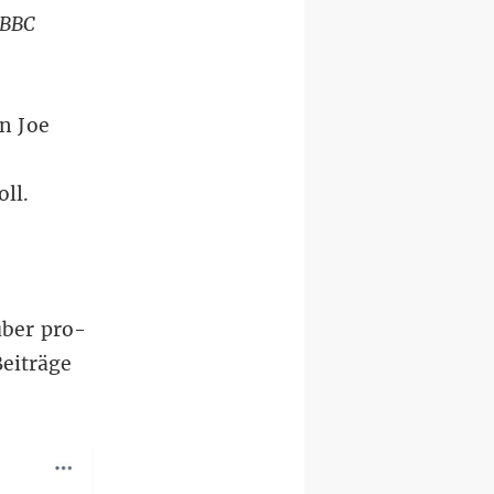
BBC
n Joe
ll.
über
pro-
eiträge