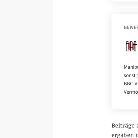
BEWE
Manipu
sonst 
BBC-Vi
Vermög
Beiträge
ergäben m