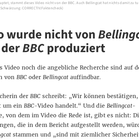
ptet, stammt dieses Video nicht von der BBC. Auch Bellingcat hat nichts damit zu tun
 Schwärzung: CORRECTIV.Faktencheck)
o wurde nicht von
Belling
 der
BBC
produziert
 Video noch die angebliche Recherche sind auf 
n von
BBC
oder
Bellingcat
auffindbar
.
echerin der
BBC
schreibt: „Wir können bestätigen,
ht um ein
BBC
-Video handelt.“ Und die
Bellingcat
-
, von dem im Video die Rede ist, gibt es nicht: D
gen, die in dem Bericht aufgestellt werden, wür
ngcat
stammen und „sind mit ziemlicher Sicherhei