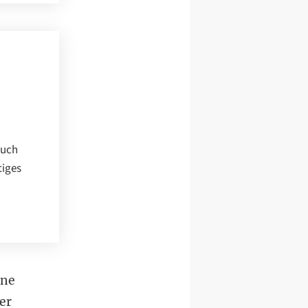
Auch
tiges
ine
er