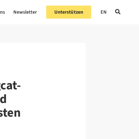
uns
Newsletter
Unterstützen
EN
cat-
nd
sten