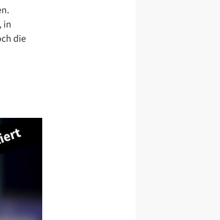
en.
 in
och die