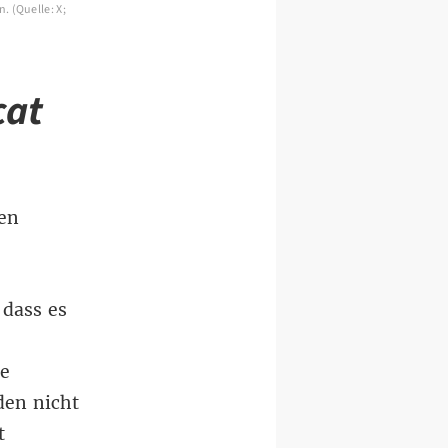
. (Quelle: X;
cat
den
 dass es
ie
den nicht
t