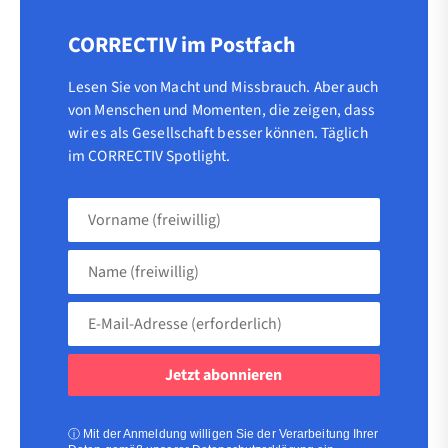
CORRECTIV im Postfach
Lesen Sie von Macht und Missbrauch. Aber auch
von Menschen und Momenten, die zeigen, dass
wir es als Gesellschaft besser können. Täglich
im CORRECTIV Spotlight.
Vorname
(freiwillig)
Name
(freiwillig)
E-
Mail-
Adresse
(erforderlich)
(erforderlich)
ⓘ
Mit der Anmeldung willigen Sie der Verarbeitung Ihrer