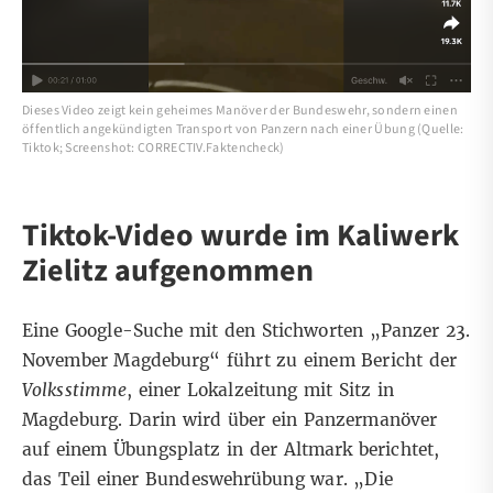
Dieses Video zeigt kein geheimes Manöver der Bundeswehr, sondern einen
öffentlich angekündigten Transport von Panzern nach einer Übung (Quelle:
Tiktok; Screenshot: CORRECTIV.Faktencheck)
Tiktok-Video wurde im Kaliwerk
Zielitz aufgenommen
Eine
Google-Suche
mit den Stichworten „Panzer 23.
November Magdeburg“ führt zu einem Bericht der
Volksstimme
, einer Lokalzeitung mit Sitz in
Magdeburg. Darin wird über ein Panzermanöver
auf einem Übungsplatz in der Altmark berichtet,
das Teil einer Bundeswehrübung war. „Die