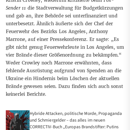
Kristin Crowley, wiederum kritisierte beim
Fox-
Sender 11
die Stadtverwaltung für Budgetkürzungen
und gab an, ihre Behörde sei unterfinanziert und
unterbesetzt. Ähnlich äußerte sich der Chef der
Feuerwehr des Bezirks Los Angeles, Anthony
Marrone, auf einer
Pressekonferenz
. Er sagte: „Es
gibt nicht genug Feuerwehrleute in Los Angeles, um
vier Brände dieser Größenordnung zu bekämpfen.“
Weder Crowley noch Marrone erwähnten, dass
fehlende Ausrüstung aufgrund von Spenden an die
Ukraine ein Hindernis beim Löschen der aktuellen
Brände gewesen seien. Dazu finden sich auch sonst
keinerlei Berichte
.
Hybride Attacken, politische Morde, Propaganda
und Schmiergelder – das alles im neuen
CORRECTIV-Buch „Europas Brandstifter: Putins