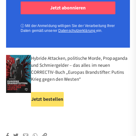
Adresse
(erforderlich)
(erforderlich)
ⓘ
Mit der Anmeldung willigen Sie der Verarbeitung Ihrer
Daten gemäß unserer
Datenschutzerklärung
ein.
Hybride Attacken, politische Morde, Propaganda
und Schmiergelder – das alles im neuen
CORRECTIV-Buch „Europas Brandstifter: Putins
Krieg gegen den Westen“
Jetzt bestellen