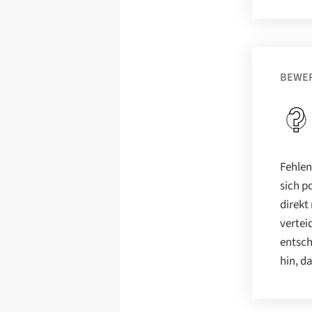
BEWE
Fehlen
sich p
direkt
vertei
entsch
hin, d