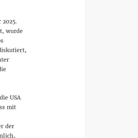
 2025.
ht, wurde
ps
iskutiert,
nter
die
 die USA
ss mit
r der
nlich,