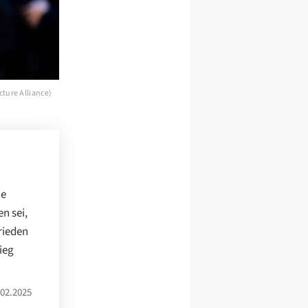
cture Alliance)
ie
n sei,
rieden
ieg
02.2025