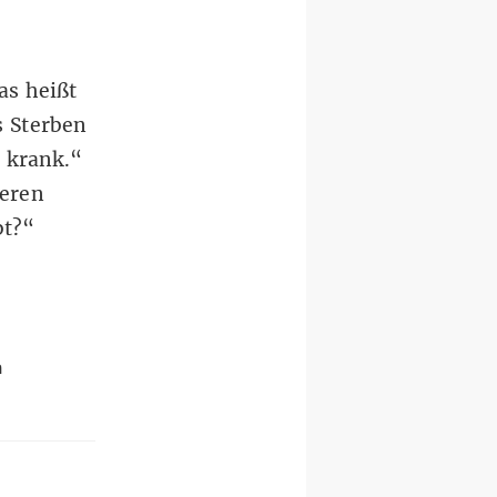
as heißt
s Sterben
 krank.“
seren
bt?“
n