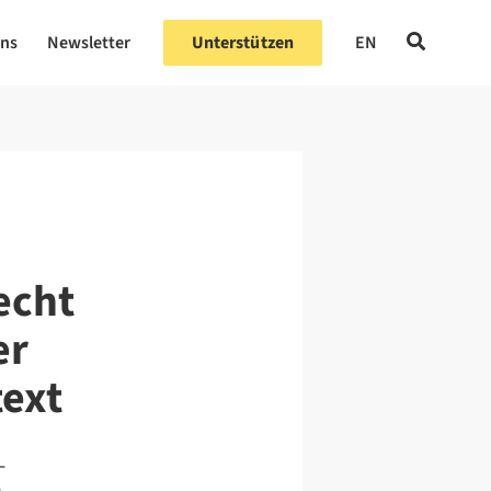
uns
Newsletter
Unterstützen
EN
echt
er
ext
-