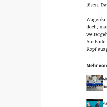
lösen. Da
Wagenkne
doch, man
weitergeh
Am Ende d
Kopf ausg
Mehr vo
Al
fi
Ka