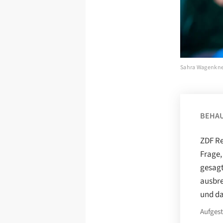
Sahra Wagenknech
BEHA
ZDF Re
Frage,
gesagt
ausbre
und da
Aufges