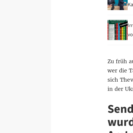
Ka
Ir
vo
Zu früh a
wer die T
sich Thev
in der Uk
Send
wurd