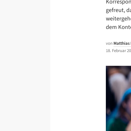
Korrespond
gefreut, d
weitergehe
dem Konte
von
Matthias
18. Februar 2