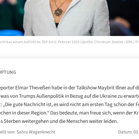
t bei einem Auftritt im ZDF am 6. Februar 2025 (Quelle: Christoph Soeder / DPA / Pi
UPTUNG
porter Elmar Theveßen habe in der Talkshow Maybrit Illner auf d
 was von Trumps Außenpolitik in Bezug auf die Ukraine zu erwarte
: „Die gute Nachricht ist, es wird nicht am ersten Tag schon der F
chen in dieser Region.“ Das bedeute, man freue sich, wenn der Kr
s Sterben weitergehen und die Menschen weiter leiden.
tellt von: Sahra Wagenknecht
Datum: 03.