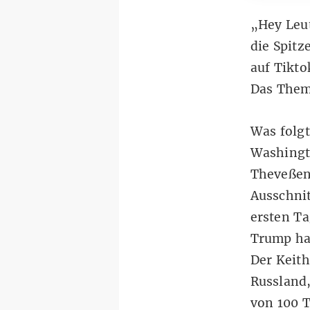
„Hey Leut
die Spit
auf
Tikto
Das Thema
Was folgt
Washingto
Theveßen
Ausschnit
ersten Ta
Trump hat
Der Keith
Russland,
von 100 