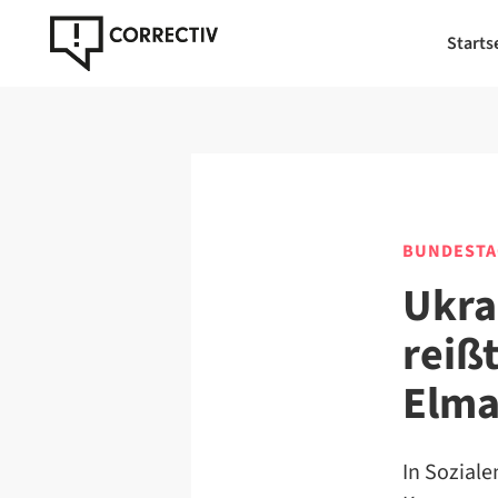
Starts
BUNDESTA
Ukra
reiß
Elma
In Sozial