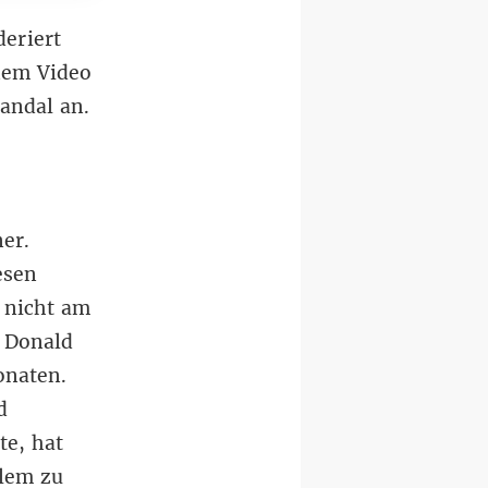
eriert
nem Video
andal an.
er.
esen
d nicht am
. Donald
onaten.
d
te, hat
blem zu