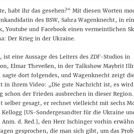
e, habt ihr das gesehen?“ Mit diesen Worten mod
zenkandidatin des BSW, Sahra Wagenknecht, in ei
k
,
Youtube
und
Facebook
einen vermeintlichen Sk
: Der Krieg in der Ukraine.
, ist eine Aussage des Leiters des
ZDF
-Studios in
n, Elmar Theveßen, in der Talkshow Maybrit Illn
 sagte dort folgendes, und Wagenknecht zeigt di
t in ihrem Video: „Die gute Nachricht ist, es wir
g schon der Frieden ausbrechen in dieser Region
 selber gesagt, er rechnet vielleicht mit sechs M
 Kellogg [US-Sondergesandter für die Ukraine un
 Anm. d. Red.], den Herr Ischinger vorhin erwähn
Tagen gesprochen, die man sich gibt, um das Pro