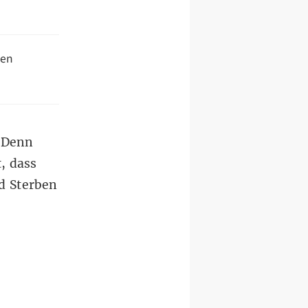
ien
. Denn
, dass
d Sterben