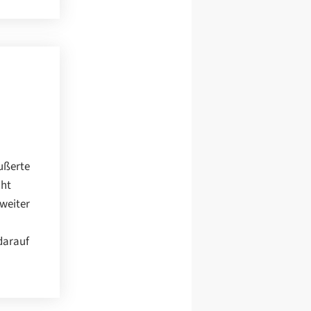
ußerte
cht
 weiter
 darauf