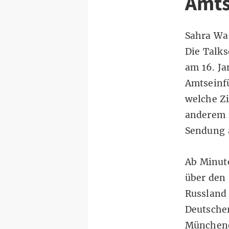
Amts
Sahra Wag
Die Talks
am
16. J
Amtseinfü
welche Zi
anderem 
Sendung 
Ab Minute
über den 
Russland
Deutscher
Münchener