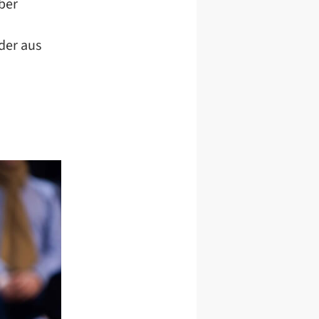
ber
der aus