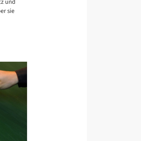
tz und
er sie