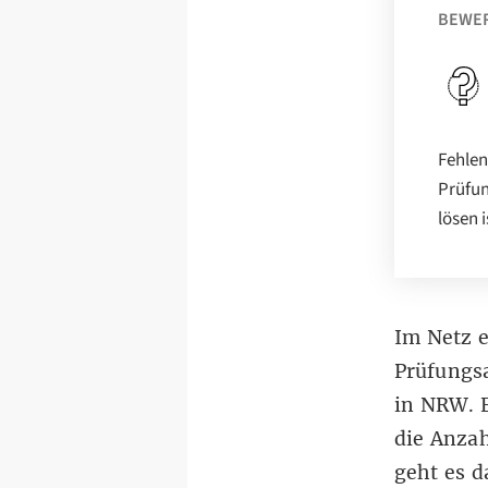
BEWE
Fehlen
Prüfun
lösen i
Im Netz e
Prüfungs
in NRW. E
die Anzah
geht es 