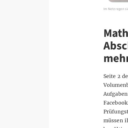
Im Netz regen s
Math
Absc
mehr
Seite 2 d
Volumenb
Aufgaben
Facebook-
Prüfungst
müssen ih