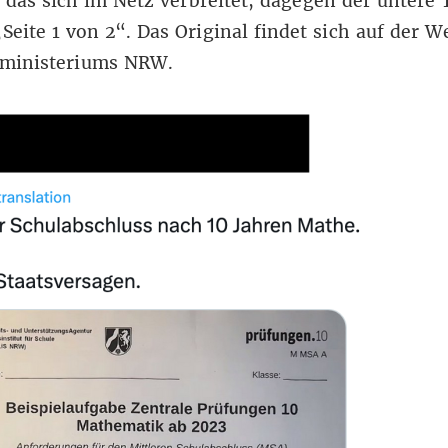
 das sich im Netz verbreitet, dagegen der untere 
„Seite 1 von 2“. Das Original findet sich
auf der W
lministeriums NRW
.