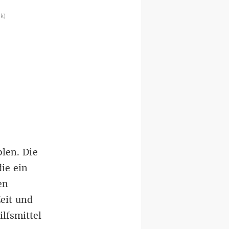
ck)
len. Die
ie ein
en
eit und
lfsmittel