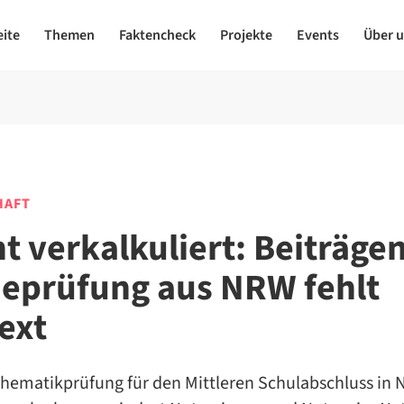
eite
Themen
Faktencheck
Projekte
Events
Über 
HAFT
ht verkalkuliert: Beiträge
eprüfung aus NRW fehlt
ext
athematikprüfung für den Mittleren Schulabschluss in