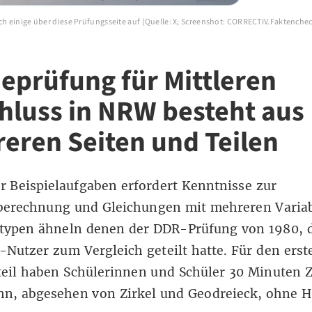
ich einige über diese Prüfungsseite auf (Quelle: X; Screenshot: CORRECTIV.Faktenche
eprüfung für Mittleren
hluss in NRW besteht aus
eren Seiten und Teilen
er Beispielaufgaben erfordert Kenntnisse zur
erechnung und Gleichungen mit mehreren Variab
typen ähneln denen der DDR-Prüfung von 1980, d
Nutzer zum Vergleich geteilt hatte. Für den erst
eil haben Schülerinnen und Schüler 30 Minuten Z
n, abgesehen von Zirkel und Geodreieck, ohne Hi