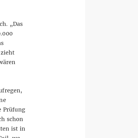
ch. „Das
0.000
as
zieht
 wären
ufregen,
ine
e Prüfung
ich schon
ten ist in