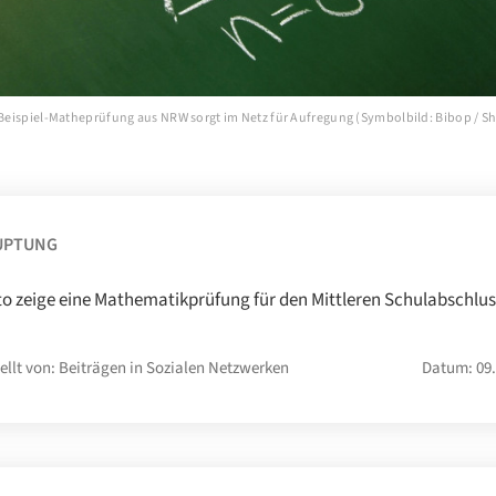
r Beispiel-Matheprüfung aus NRW sorgt im Netz für Aufregung (Symbolbild: Bibop / S
)
UPTUNG
to zeige eine Mathematikprüfung für den Mittleren Schulabschlus
ellt von: Beiträgen in Sozialen Netzwerken
Datum: 09.