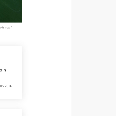
hotshop /
s in
05.2026