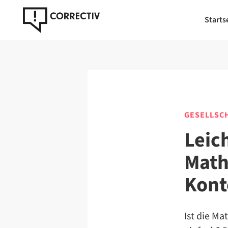
Starts
GESELLSC
Leic
Math
Kont
Ist die M