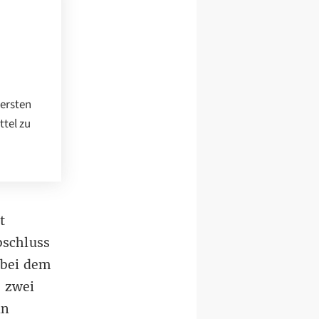
 ersten
ttel zu
t
bschluss
 bei dem
e zwei
in