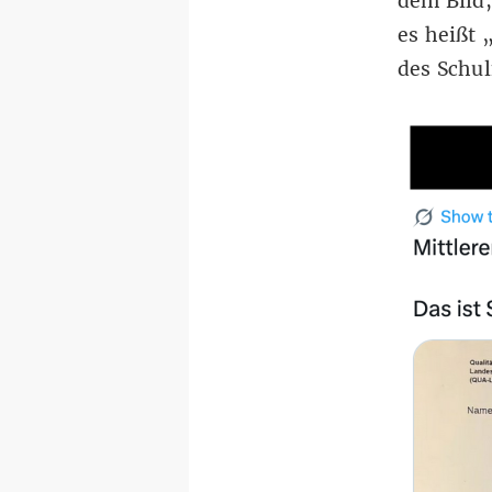
dem Bild,
es heißt 
des Schu