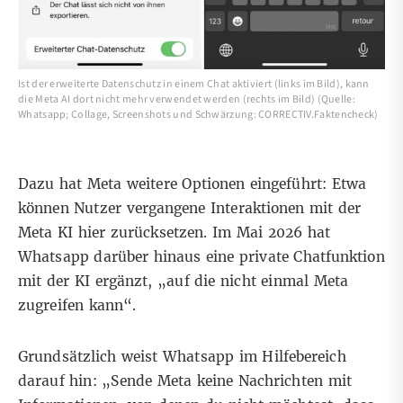
Ist der erweiterte Datenschutz in einem Chat aktiviert (links im Bild), kann
die Meta AI dort nicht mehr verwendet werden (rechts im Bild) (Quelle:
Whatsapp; Collage, Screenshots und Schwärzung: CORRECTIV.Faktencheck)
Dazu hat Meta weitere Optionen eingeführt: Etwa
können Nutzer vergangene Interaktionen mit der
Meta KI
hier zurücksetzen
.
Im Mai 2026
hat
Whatsapp darüber hinaus eine private Chatfunktion
mit der KI ergänzt, „auf die nicht einmal Meta
zugreifen kann“.
Grundsätzlich weist
Whatsapp im Hilfebereich
darauf hin: „Sende Meta keine Nachrichten mit