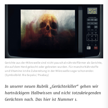
Gerichte aus der Mikrowelle sind nicht pauschal nährstoffärmer als Gerichte,
die auf dem Herd gekocht oder gebraten wurden. Für manche Nährstoffe
und Vitamine ist die Zubereitung in der Mikrowelle sogar schonender.
(Symbolbild: Ria Sopala / Pixabay)
In unserer neuen Rubrik „Gerüchtekiller“ gehen wir
hartnäckigem Halbwissen und nicht totzukriegenden
Gerüchten nach. Das hier ist Nummer 1.