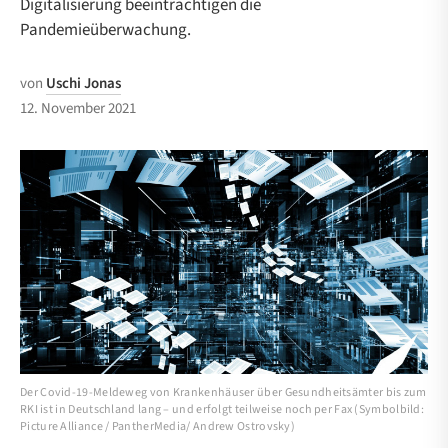
Digitalisierung beeinträchtigen die
Pandemieüberwachung.
von
Uschi Jonas
12. November 2021
Der Covid-19-Meldeweg von Krankenhäuser über Gesundheitsämter bis zum
RKI ist in Deutschland lang – und erfolgt teilweise noch per Fax (Symbolbild:
Picture Alliance / PantherMedia/ Andrew Ostrovsky)