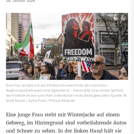
16. Januar 2026
Eine Frau zündet sich aus Protest mit einem Foto des iranischen
Regierungsoberhaupts eine Zigarette an – dieses Bild ist zu einem Symbol
der Proteste im Iran und ihrer Unterstützer im Ausland geworden (Quelle: M.
Scott Brauer / Zuma Press / Picture Alliance)
Eine junge Frau steht mit Winterjacke auf einem
Gehweg, im Hintergrund sind vorbeifahrende Autos
und Schnee zu sehen. In der linken Hand hält sie