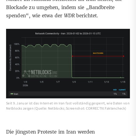
Blockade zu umgehen, indem sie „Bandbreite
spenden“,
wie etwa der
WDR
berichtet
.
Seit 9. Januar ist das Internet im Iran fast vollständig gesperrt, wie Daten von
Netblocks zeigen (Quelle: Netblocks; Screenshot: CORRECTIV.Faktencheck)
Die jüngsten Proteste im Iran werden