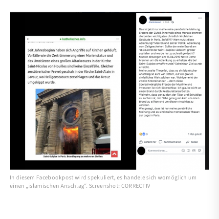
In diesem Facebookpost wird spekuliert, es handele sich womöglich um
einen „islamischen Anschlag“. Screenshot: CORRECTIV