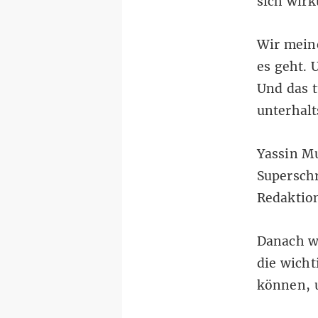
sich wirk
Wir meine
es geht. 
Und das t
unterhalt
Yassin M
Superschr
Redaktion
Danach w
die wich
können, 