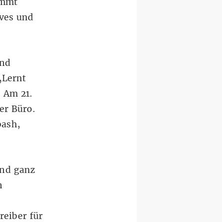
ommt
ives und
Und
„Lernt
 Am 21.
er Büro.
bash,
und ganz
n
reiber für