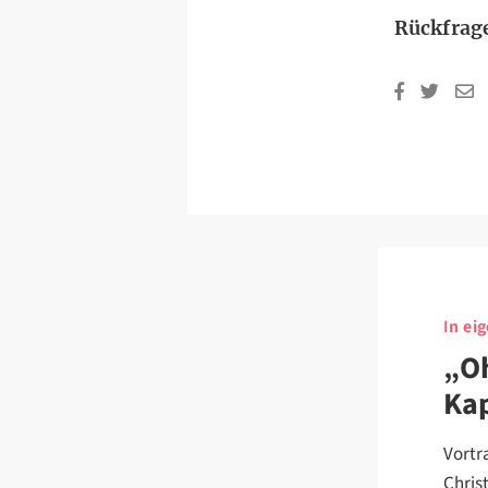
Rückfrag
In ei
„Oh
Kap
Vortr
Chris