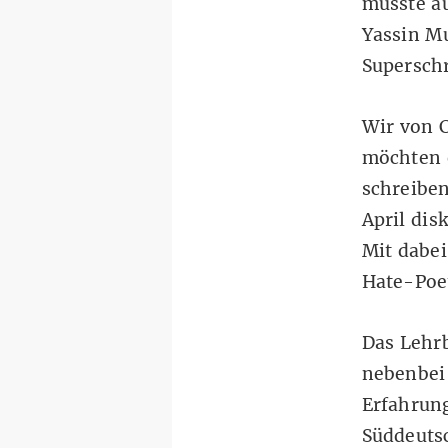
musste a
Yassin M
Supersch
Wir von 
möchten e
schreiben
April dis
Mit dabe
Hate-Poe
Das Lehrb
nebenbei
Erfahrung
Süddeutsc