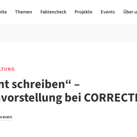
eite
Themen
Faktencheck
Projekte
Events
Über 
LTUNG
nt schreiben“ –
vorstellung bei CORRECT
hraven