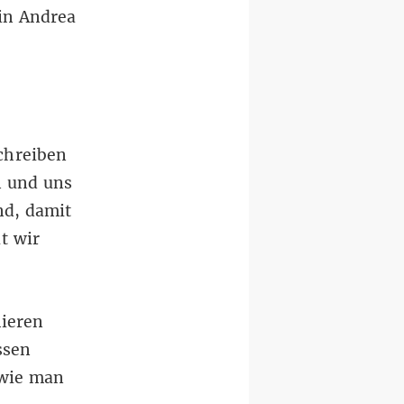
in Andrea
chreiben
n und uns
nd, damit
t wir
ieren
ssen
 wie man