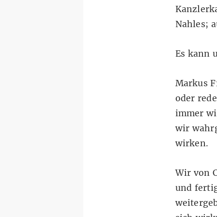
Kanzlerk
Nahles; a
Es kann 
Markus Fr
oder red
immer wie
wir wahr
wirken.
Wir von 
und ferti
weiterge