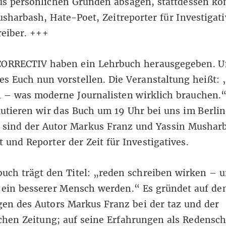
us persönlichen Gründen absagen, stattdessen k
usharbash,
Hate-Poet
, Zeitreporter für Investigat
reiber. +++
CORRECTIV haben ein Lehrbuch herausgegeben. 
s Euch nun vorstellen. Die Veranstaltung heißt: 
 – was moderne Journalisten wirklich brauchen.“
kutieren wir das Buch um 19 Uhr bei uns im Berlin
i sind der Autor Markus Franz und Yassin Mushar
t
und Reporter der Zeit für Investigatives.
uch trägt den Titel: „reden schreiben wirken – 
 ein besserer Mensch werden.“ Es gründet auf de
en des Autors Markus Franz bei der taz und der
hen Zeitung; auf seine Erfahrungen als Redensch