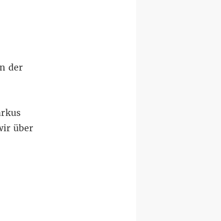
n der
arkus
wir über