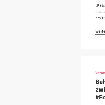
„Kass
des J
am 15
weit
Veran
Beh
zwi
#F