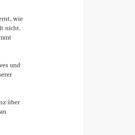
ernt, wie
t nicht.
ammt
ives und
serer
nz über
man