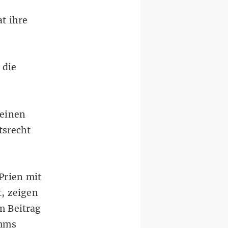
t ihre
 die
 einen
tsrecht
Prien mit
t, zeigen
m Beitrag
amms