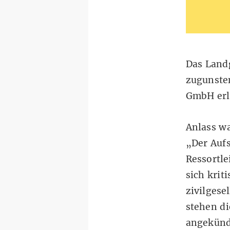
Das Land
zugunste
GmbH erl
Anlass w
„Der Aufs
Ressortl
sich krit
zivilgese
stehen di
angekünd