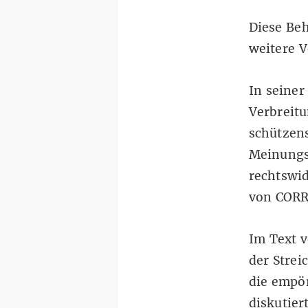
Diese Be
weitere V
In seiner
Verbreit
schützens
Meinungsf
rechtswid
von CORR
Im Text v
der Strei
die empö
diskutie