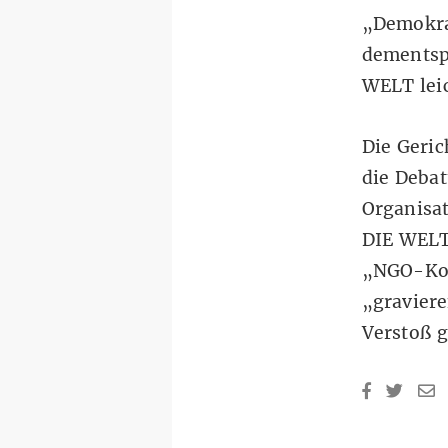
„Demokrat
dementspr
WELT lei
Die Geric
die Debat
Organisa
DIE WELT
„NGO-Ko
„graviere
Verstoß g