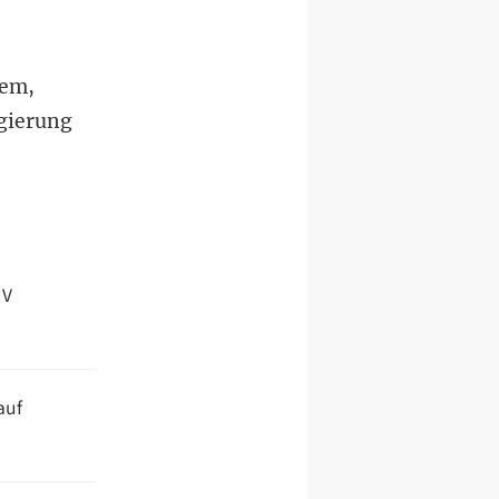
rem,
gierung
IV
auf