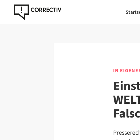
Starts
IN EIGENE
Eins
WELT
Fals
Presserec