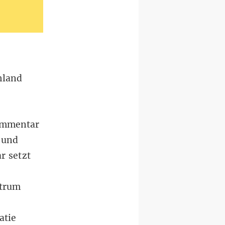
hland
ommentar
 und
r setzt
ntrum
atie