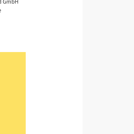
and GmbH
e