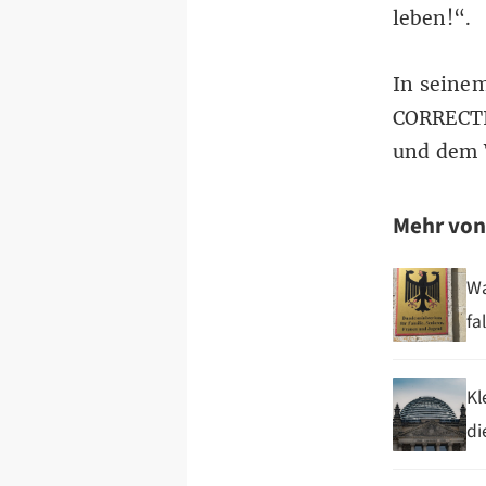
leben!“.
In seine
CORRECTI
und dem 
Mehr vo
Wa
fa
Kl
di