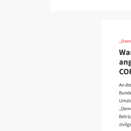
„Demo
War
ang
COR
An di
Bunde
Umstr
„Demo
Beträg
zivil