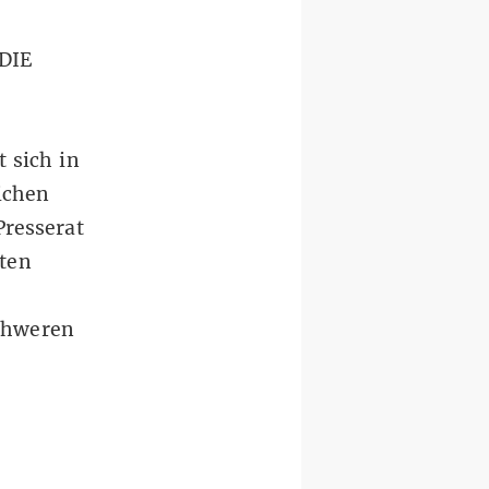
 DIE
 sich in
lichen
Presserat
ten
schweren