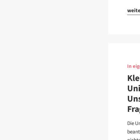
weit
In ei
Kle
Uni
Uns
Fr
Die U
beant