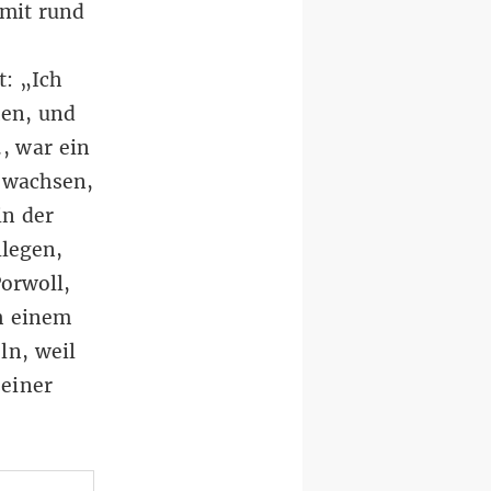
 mit rund
t: „Ich
hen, und
., war ein
ewachsen,
in der
legen,
Porwoll,
h einem
ln, weil
seiner