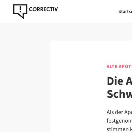
Starts
ALTE APO
Die 
Schw
Als der A
festgenom
stimmen k