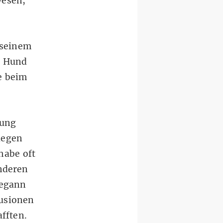
wesen,
 seinem
n Hund
e beim
dung
legen
habe oft
nderen
begann
fusionen
fften.