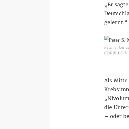
„Er sagte
Deutschla
gelernt.“
Peter S. bei d
CORRECTIV
Als Mitte
Krebsimm
„Nivoluma
die Unte
– oder b