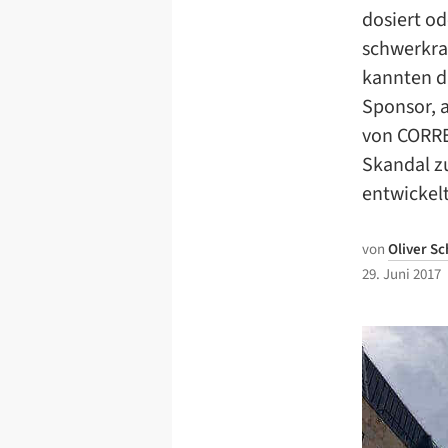
dosiert o
schwerkra
kannten di
Sponsor, a
von CORRE
Skandal z
entwickelt
von
Oliver S
29. Juni 2017