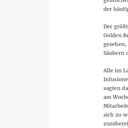
gebrochen
der häufi
Der größt
Golden Re
gesehen,
Säubern d
Alle im L
Infusione
sagten da
am Woche
Mitarbeit
sich zu w
zuzuberei