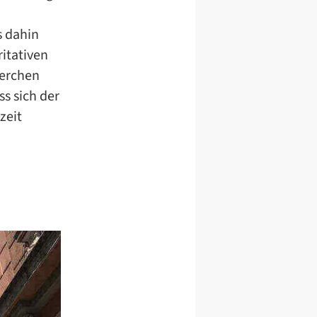
s dahin
itativen
herchen
s sich der
zeit