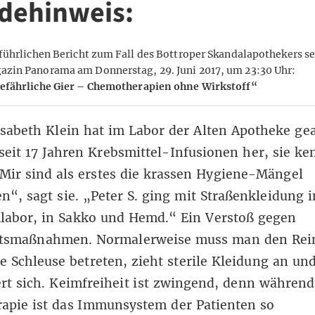
dehinweis:
führlichen
Bericht zum Fall des Bottroper Skandalapothekers
se
in Panorama am Donnerstag, 29. Juni 2017, um 23:30 Uhr:
efährliche Gier – Chemotherapien ohne Wirkstoff“
sabeth Klein hat im Labor der Alten Apotheke gea
t seit 17 Jahren Krebsmittel-Infusionen her, sie ke
Mir sind als erstes die krassen Hygiene-Mängel
en“, sagt sie. „Peter S. ging mit Straßenkleidung i
labor, in Sakko und Hemd.“ Ein Verstoß gegen
itsmaßnahmen. Normalerweise muss man den Re
e Schleuse betreten, zieht sterile Kleidung an un
ert sich. Keimfreiheit ist zwingend, denn während
apie ist das Immunsystem der Patienten so