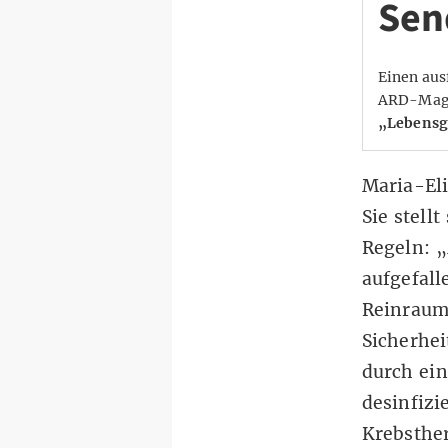
Sen
Einen aus
ARD-Magaz
„Lebensg
Maria-Eli
Sie stell
Regeln: „
aufgefall
Reinraum
Sicherhe
durch ein
desinfizi
Krebsther