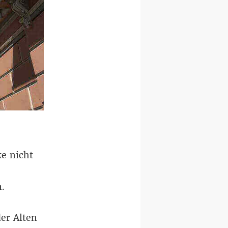
ke nicht
n.
er Alten