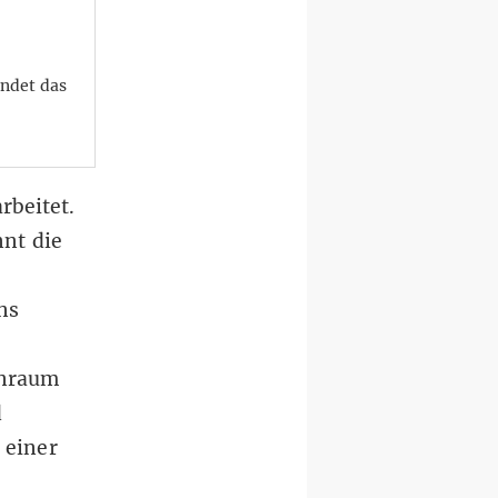
ndet das
rbeitet.
nnt die
ns
inraum
d
 einer