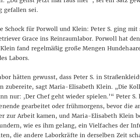
: „Du gehst jetzt mal raus hier“, sei ein Satz ge
g gefallen sei.
e Schock für Porwoll und Klein: Peter S. ging mit
triever Grace ins Reinraumlabor. Porwoll hat de
 Klein fand regelmäßig große Mengen Hundehaar
es Labors.
abor hätten gewusst, dass Peter S. in Straßenklei
n zubereite, sagt Maria-Elisabeth Klein. „Die Kol
nn nur: ‚Der Chef geht wieder spielen.’“ Peter S. 
nende gearbeitet oder frühmorgens, bevor die a
er zur Arbeit kamen, und Maria-Elisabeth Klein 
undern, wie es ihm gelang, ein Vielfaches der In
ten, die andere Laborkräfte in derselben Zeit scha