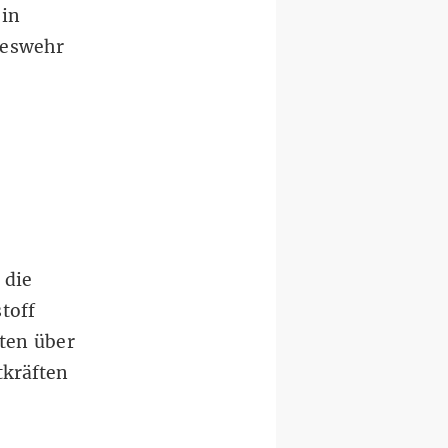
 in
deswehr
 die
toff
ten über
tkräften