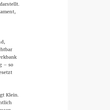
arstellt.
kament,
nd,
chtbar
erkbank
g – so
esetzt
gt Klein.
ntlich