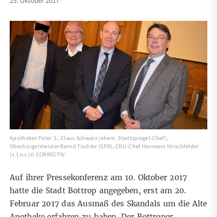
25. Oktober 2017
Apotheker Peter S., Claus Schwarz (ehem. Stadtspiegel-Chef),
Oberbürgermeister Bernd Tischler (SPD), CDU-Chef Hermann Hirschfelder
(v.l.n.r.)© CORRECTIV
Auf ihrer Pressekonferenz am 10. Oktober 2017
hatte die Stadt Bottrop angegeben, erst am 20.
Februar 2017 das Ausmaß des Skandals um die Alte
Apotheke erfahren zu haben. Der Bottroper