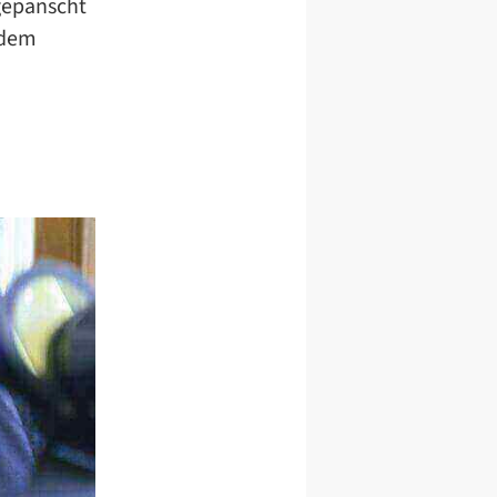
gepanscht
r dem