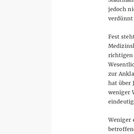
jedoch n
verdünnt 
Fest steh
Medizins
richtigen
Wesentli
zur Ankla
hat über 
weniger W
eindeutig
Weniger e
betroffe