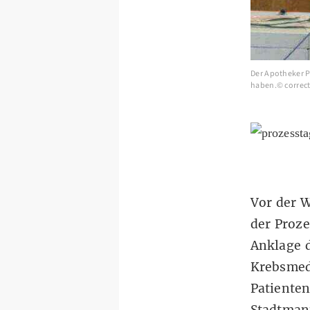
Der Apotheker 
haben.© correct
Vor der 
der Proze
Anklage d
Krebsmed
Patiente
Stadtmann