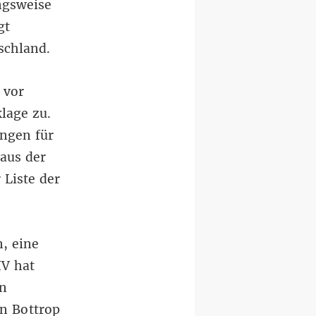
ngsweise
gt
schland.
 vor
lage zu.
ungen für
aus der
Liste der
n, eine
V hat
en
n Bottrop