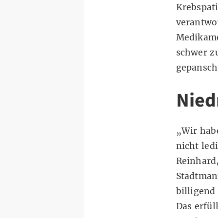
Krebspati
verantwo
Medikamen
schwer zu
gepanscht
Nied
„Wir habe
nicht led
Reinhard,
Stadtmann
billigend
Das erfül