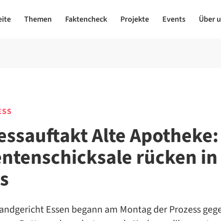
eite
Themen
Faktencheck
Projekte
Events
Über 
ESS
essauftakt Alte Apotheke:
entenschicksale rücken in
s
andgericht Essen begann am Montag der Prozess geg