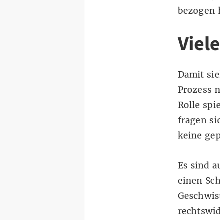
bezogen 
Viel
Damit sie
Prozess 
Rolle spi
fragen si
keine ge
Es sind a
einen Sch
Geschwist
rechtswid