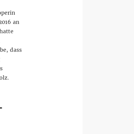
operin
2016 an
hatte
n
be, dass
g
s
olz.
-