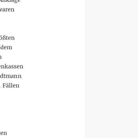
waren
rößten
r dem
m
enkassen
tadtmann
 Fällen
nen