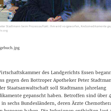
Peter Stadtmann beim Prozessauftakt. Ihm wird vorgeworfen, Krebsmedikamente ge
iv.org
Wirtschaftskammer des Landgerichts Essen began
ss gegen den Bottroper Apotheker Peter Stadtman
er Staatsanwaltschaft soll Stadtmann jahrelang
ikamente gepanscht haben. Betroffen sind über 
n in sechs Bundesländern, deren Ärzte Chemother
 bezogen haben. Die Infusionen enthielten laut