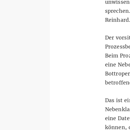
unwissen
sprechen.
Reinhard.
Der vorsi
Prozessb
Beim Proz
eine Neb
Bottrope
betroffen
Das ist e
Nebenkla
eine Date
können, o