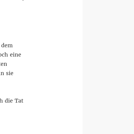
n dem
och eine
ten
n sie
h die Tat