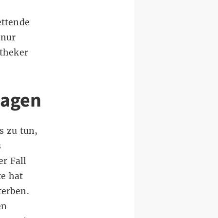
ettende
 nur
otheker
lagen
s zu tun,
s
r Fall
te hat
terben.
en