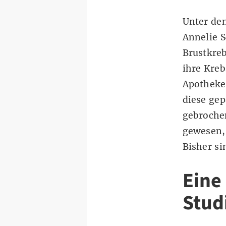
Unter den
Annelie S
Brustkreb
ihre Kre
Apotheke
diese gep
gebrochen
gewesen, 
Bisher si
Eine 
Stud