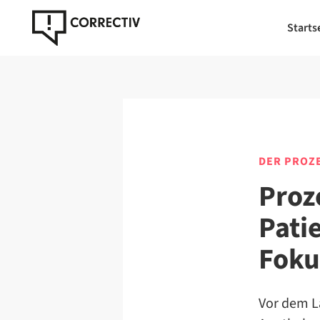
Starts
DER PROZ
Proz
Pati
Foku
Vor dem L