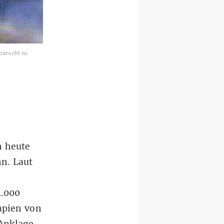
panscht zu
n heute
n. Laut
4.000
apien von
 Anklage