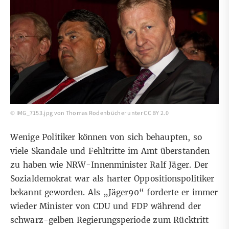
©
IMG_7153.jpg
von
Thomas Rodenbücher
unter
CC BY 2.0
Wenige Politiker können von sich behaupten, so
viele Skandale und Fehltritte im Amt überstanden
zu haben wie NRW-Innenminister Ralf Jäger. Der
Sozialdemokrat war als harter Oppositionspolitiker
bekannt geworden. Als „Jäger90“ forderte er immer
wieder Minister von CDU und FDP während der
schwarz-gelben Regierungsperiode zum Rücktritt