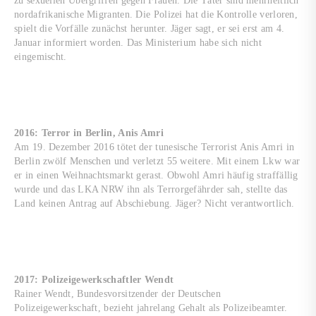
zu sexuellen Übergriffen gegen Frauen. Die Täter sind mehrheitlich
nordafrikanische Migranten. Die Polizei hat die Kontrolle verloren,
spielt die Vorfälle zunächst herunter. Jäger sagt, er sei erst am 4.
Januar informiert worden. Das Ministerium habe sich nicht
eingemischt.
2016: Terror in Berlin, Anis Amri
Am 19. Dezember 2016 tötet der tunesische Terrorist Anis Amri in
Berlin zwölf Menschen und verletzt 55 weitere. Mit einem Lkw war
er in einen Weihnachtsmarkt gerast. Obwohl Amri häufig straffällig
wurde und das LKA NRW ihn als Terrorgefährder sah, stellte das
Land keinen Antrag auf Abschiebung. Jäger? Nicht verantwortlich.
2017: Polizeigewerkschaftler Wendt
Rainer Wendt, Bundesvorsitzender der Deutschen
Polizeigewerkschaft, bezieht jahrelang Gehalt als Polizeibeamter.