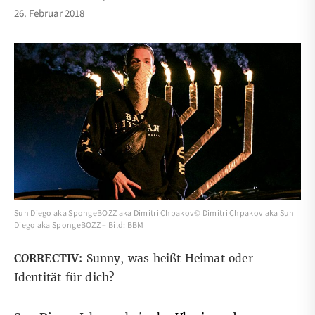
26. Februar 2018
Sun Diego aka SpongeBOZZ aka Dimitri Chpakov© Dimitri Chpakov aka Sun
Diego aka SpongeBOZZ – Bild: BBM
CORRECTIV:
Sunny,
was heißt Heimat oder
Identität für dich?