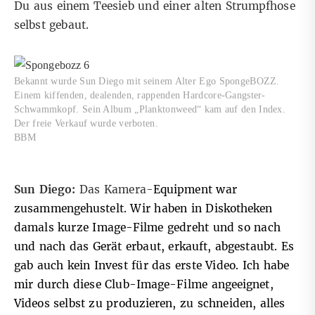
Du aus einem Teesieb und einer alten Strumpfhose
selbst gebaut.
Bekannt wurde Sun Diego mit seinem Alter Ego SpongeBOZZ.
Einem kiffenden, dealenden, rappenden Hardcore-Gangster-
Schwammkopf. Sein Album „Planktonweed“ kam auf den Index.
Der freie Verkauf wurde verboten.
BBM
Sun Diego:
Das Kamera-
Equipment war
zusammengehustelt. Wir haben in Diskotheken
damals kurze Image-Filme gedreht und so nach
und nach das Gerät erbaut, erkauft, abgestaubt. Es
gab auch kein Invest für das erste Video. Ich habe
mir durch diese Club-Image-Filme angeeignet,
Videos selbst zu produzieren, zu schneiden, alles