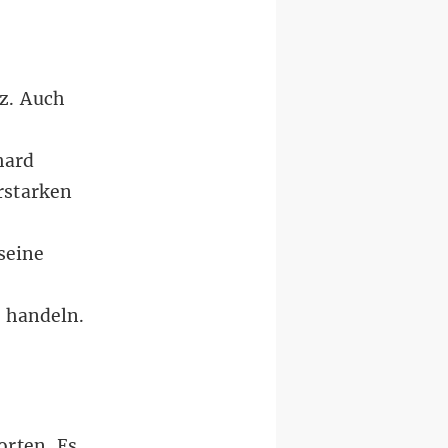
z. Auch
hard
rstarken
seine
 handeln.
rten. Es