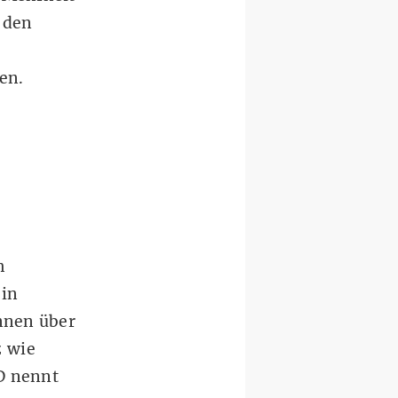
 den
en.
h
 in
nnen über
z wie
PD nennt