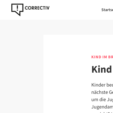
Starts
KIND IM 
Kind
Kinder be
nächste Ge
um die Ju
Jugendamt