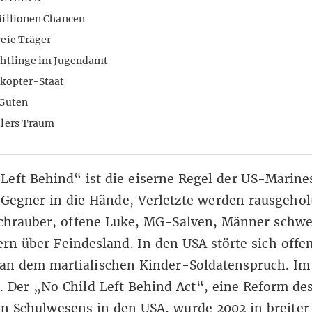
Millionen Chancen
eie Träger
chtlinge im Jugendamt
ikopter-Staat
 Guten
dlers Traum
eft Behind“ ist die eiserne Regel der US-Marine
 Gegner in die Hände, Verletzte werden rausgehol
chrauber, offene Luke, MG-Salven, Männer schw
tern über Feindesland. In den USA störte sich offe
an dem martialischen Kinder-Soldatenspruch. Im
. Der „No Child Left Behind Act“, eine Reform de
en Schulwesens in den USA, wurde 2002 in breite