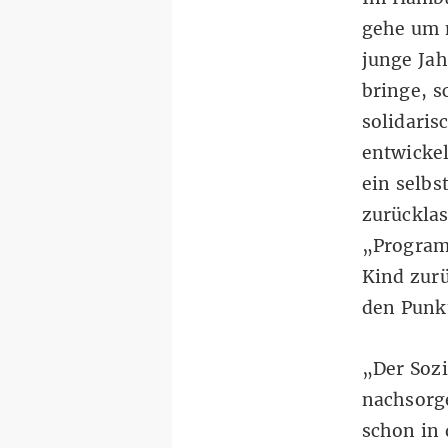
gehe um n
junge Ja
bringe, s
solidaris
entwicke
ein selbs
zurückla
„Program
Kind zurü
den Punk
„Der Sozi
nachsorge
schon in 