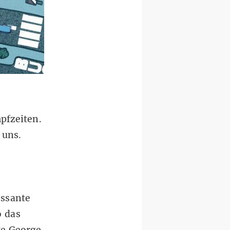
mpfzeiten.
 uns.
essante
o das
te George