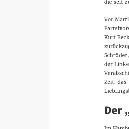
die seit 
Vor Marti
Parteivor
Kurt Bec
zurückzu
Schröder
der Linke
Verabsch
Zeit: da
Liebling
Der 
Im Hambu