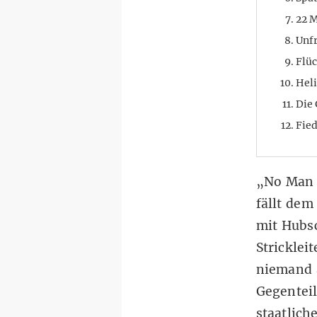
22 
Unfr
Flü
Hel
Die
Fie
„No Man L
fällt dem
mit Hubs
Stricklei
niemand 
Gegenteil
staatlich