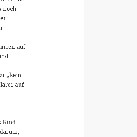
s noch
hen
r
ancen auf
ind
zu „kein
larer auf
s Kind
 darum,