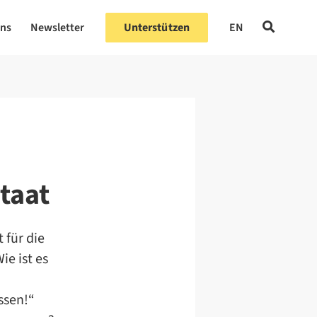
uns
Newsletter
Unterstützen
EN
taat
 für die
ie ist es
ssen!“