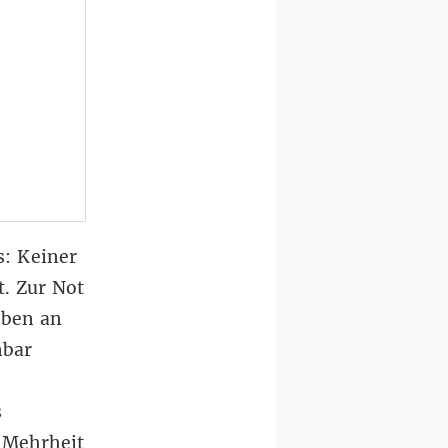
s: Keiner
t. Zur Not
eben an
nbar
s
r Mehrheit