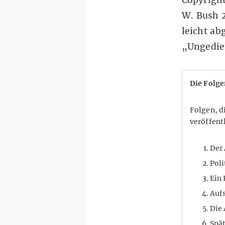
W. Bush 2
leicht ab
„Ungedie
Die Folge
Folgen, d
veröffent
Der 
Poli
Ein
Aufs
Die 
Spät