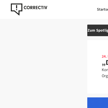
Starts
Zum Spotlig
24.
„
Kon
Org