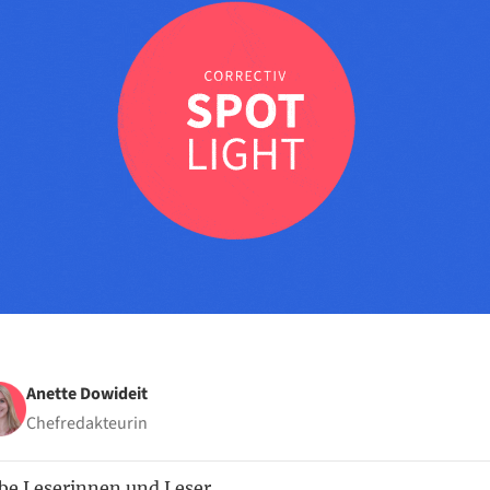
Anette Dowideit
Chefredakteurin
be Leserinnen und Leser,