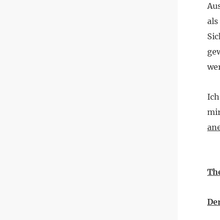
Aus
als
Sic
gew
wer
Ich
mir
ane
Th
Der