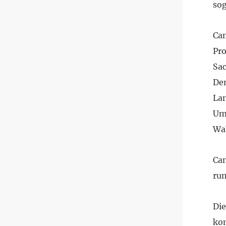
so
Cam
Pro
Sa
Dem
Lan
Umf
Wa
Cam
ru
Di
kon