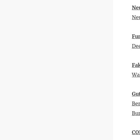
Ne
Ne
Fun
Dee
Fa
Wa
Gut
Ber
Bun
CO