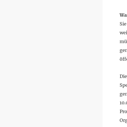
Wa
Sie
wei
müs
gem
öf
Die
Sp
ge
10.
Pro
Or