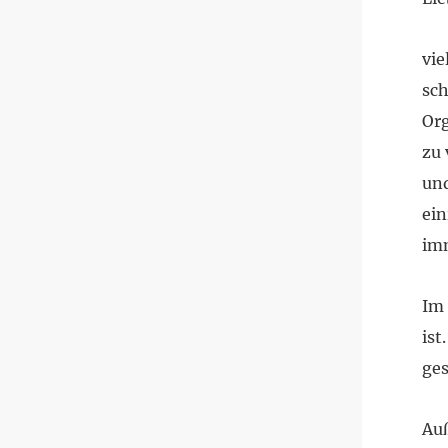
vie
sc
Org
zu 
und
ein
imm
Im 
ist
ges
Auß