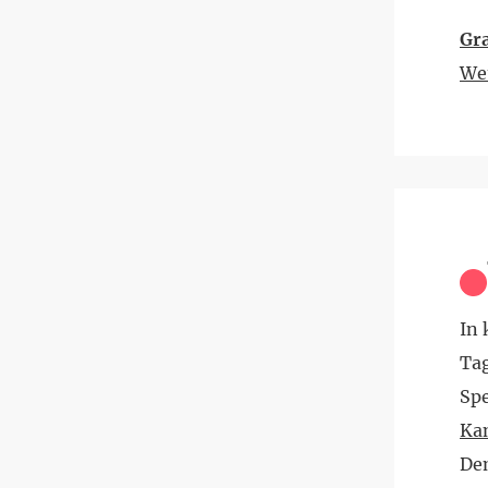
Gra
We
In 
Tag
Sp
Ka
Dem