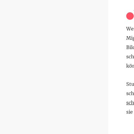
Wer
Mig
Bil
sch
kö
Stu
sch
sch
sie