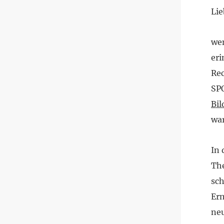
Lie
wen
eri
Re
SPO
Bil
war
In
The
sc
Ern
neu