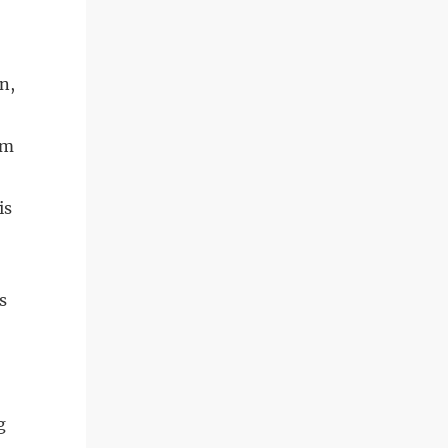
n,
im
is
s
g