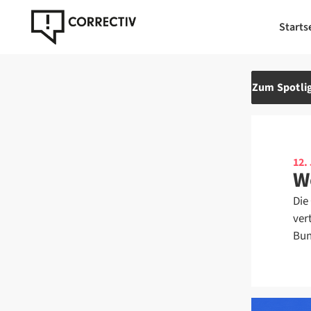
Starts
Zum Spotlig
12.
W
Die
ver
Bun