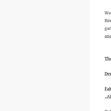
Was
Rin
gan
ane
Th
Der
Fa
„Al