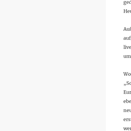
ged
Heu
Au
auf
liv
um
Woh
„So
Eur
ebe
neu
er
wer