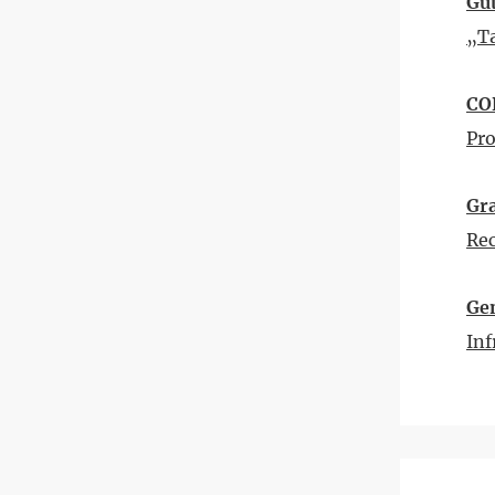
Gut
„T
CO
Pr
Gra
Re
Ge
In