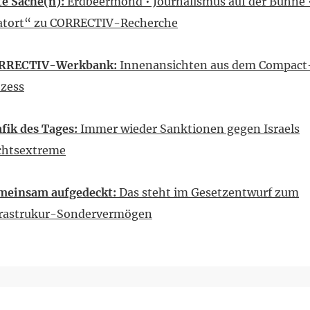
e Sache(n):
Erdbeermond • Journalismus auf der Bühne 
atort“ zu CORRECTIV-Recherche
RRECTIV-Werkbank:
Innenansichten aus dem Compact
ozess
fik des Tages:
Immer wieder Sanktionen gegen Israels
chtsextreme
meinsam aufgedeckt:
Das steht im Gesetzentwurf zum
frastrukur-Sondervermögen