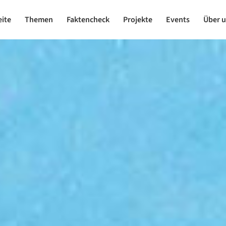
eite
Themen
Faktencheck
Projekte
Events
Über 