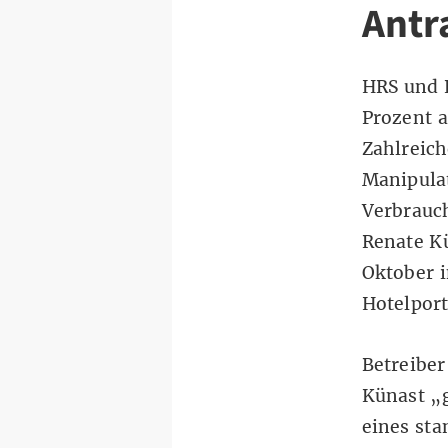
Antr
HRS und 
Prozent a
Zahlreic
Manipulat
Verbrauc
Renate K
Oktober 
Hotelport
Betreiber
Künast „g
eines sta