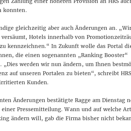
egen Zahlung einer höheren Provision an HRS
auc
en konnten
.
ndige gleichzeitig aber auch Änderungen an. „Wi
h versäumt, Hotels innerhalb von Promotionzeitr
 zu kennzeichnen.“ In Zukunft wolle das Portal di
hnen, die einen sogenannten „Ranking Booster“
n. „Dies werden wir nun ändern, um Ihnen bestmö
nz auf unseren Portalen zu bieten“, schreibt HRS
irritierten Kunden.
anten Änderungen bestätigte Ragge am Dienstag 
n
einer Pressemitteilung
. Wann und auf welche Ar
ing ändern will, gab die Firma bisher nicht beka