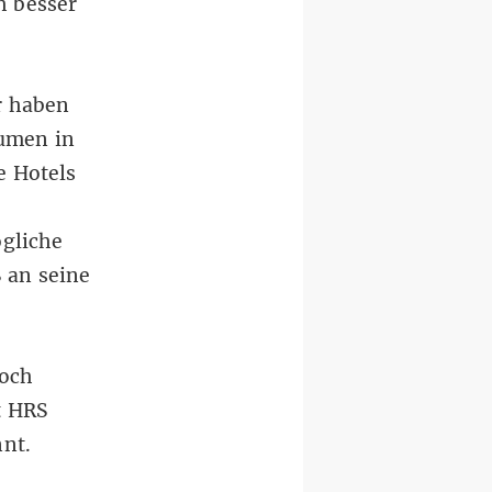
h besser
r haben
äumen in
e Hotels
gliche
 an seine
noch
t HRS
nnt.