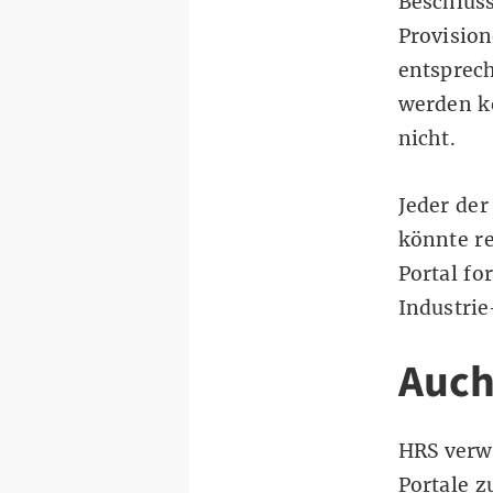
Beschluss
Provision
entsprech
werden kö
nicht.
Jeder der
könnte r
Portal fo
Industri
Auch
HRS verwe
Portale z