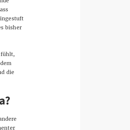
ende
dass
ingestuft
s bisher
fühlt,
 dem
nd die
a?
andere
nenter