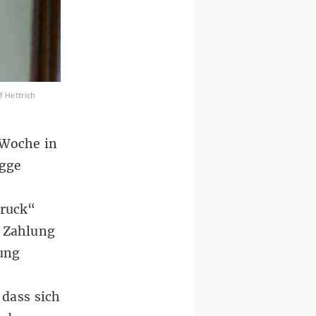
f Hettrich
 Woche in
gge
druck“
e Zahlung
tung
 dass sich