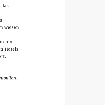
 das
n
en
m weisen
on hin.
en Hotels
rt.
ipuliert.