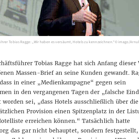
hrer Tobias Ragge: „Wir haben es versäumt, Hotels zu kennzeichnen.“© imago/Arnul
häftsführer Tobias Ragge hat sich Anfang dieser
fenen Massen-Brief
an seine Kunden gewandt. Ra
, dass in einer „Medienkampagne“ gegen sein
men in den vergangenen Tagen der „falsche Ein
t worden sei, „dass Hotels ausschließlich über di
ätzlichen Provision einen Spitzenplatz in der Lis
otelliste erreichen können.“ Tatsächlich hatte
.org
das gar nicht behauptet, sondern festgestellt,