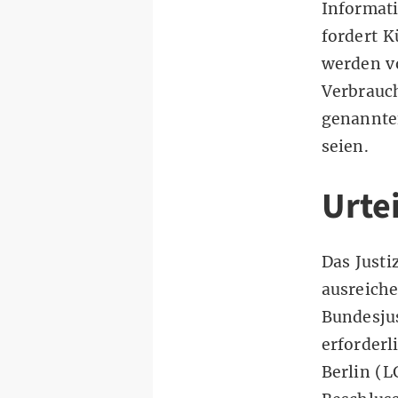
Informat
fordert K
werden v
Verbrauch
genannten
seien.
Urte
Das Justi
ausreiche
Bundesju
erforder
Berlin (