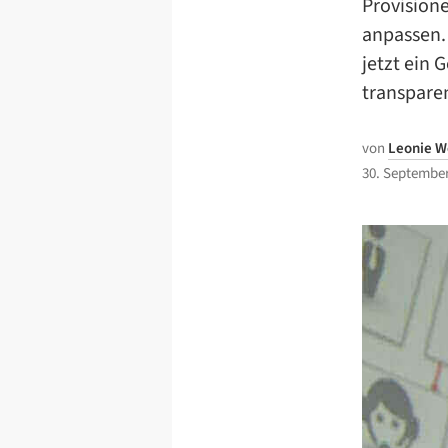
Provisione
anpassen.
jetzt ein 
transpare
von
Leonie W
30. September