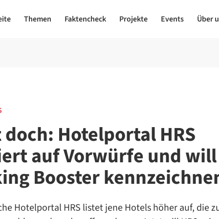
eite
Themen
Faktencheck
Projekte
Events
Über 
S
t doch: Hotelportal HRS
iert auf Vorwürfe und will
ing Booster kennzeichne
he Hotelportal HRS listet jene Hotels höher auf, die z