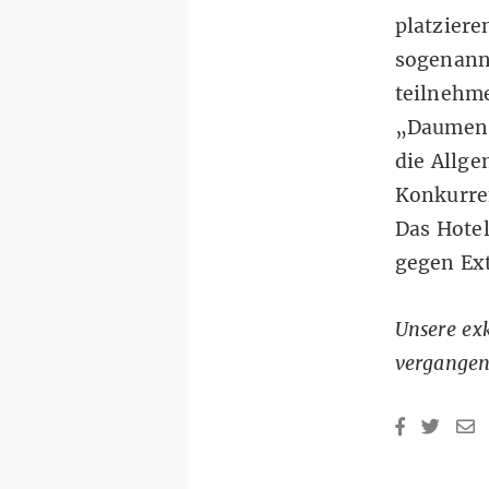
platziere
sogenann
teilnehm
„Daumen 
die Allg
Konkurren
Das Hotel
gegen Ext
Unsere ex
vergange