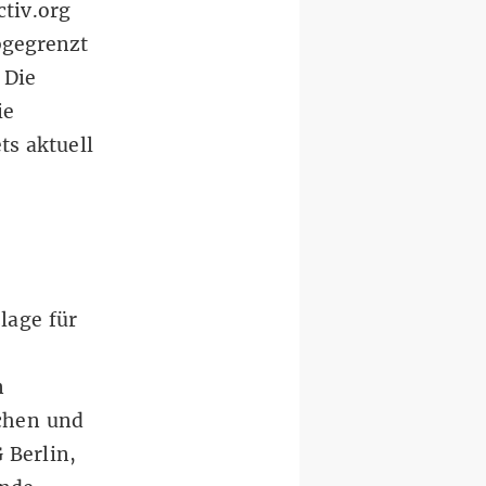
ctiv.org
bgegrenzt
 Die
ie
ts aktuell
lage für
n
chen und
G Berlin,