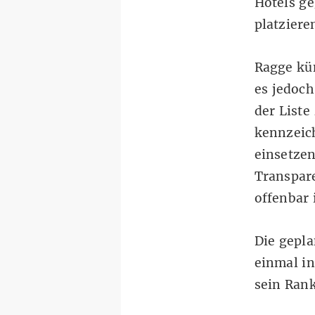
Hotels g
platzier
Ragge kü
es jedoc
der Liste
kennzeic
einsetze
Transpare
offenbar 
Die gepl
einmal i
sein Rank