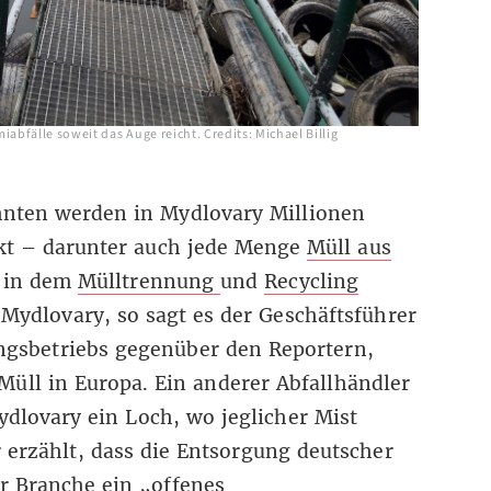
abfälle soweit das Auge reicht. Credits: Michael Billig
hnten werden in Mydlovary Millionen
kt – darunter auch jede Menge
Müll aus
 in dem
Mülltrennung
und
Recycling
 Mydlovary, so sagt es der Geschäftsführer
ngsbetriebs gegenüber den Reportern,
Müll in Europa. Ein anderer Abfallhändler
ydlovary ein Loch, wo jeglicher Mist
 erzählt, dass die Entsorgung deutscher
er Branche ein
„
offenes