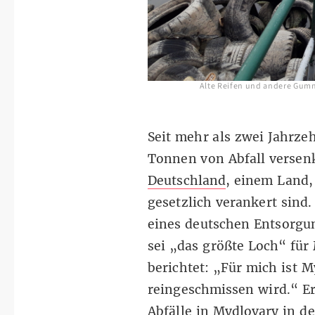
Alte Reifen und andere Gummi
Seit mehr als zwei Jahrze
Tonnen von Abfall versen
Deutschland
, einem Land,
gesetzlich verankert sind.
eines deutschen Entsorgu
sei
„
das größte Loch
“
für 
berichtet:
„
Für mich ist M
reingeschmissen wird.
“
Er
Abfälle in Mydlovary in d