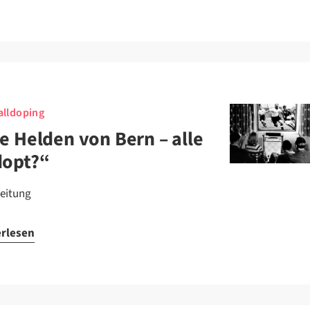
lldoping
e Helden von Bern – alle
dopt?“
leitung
erlesen