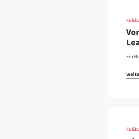
Fußba
Von
Le
Ein B
weit
Fußba