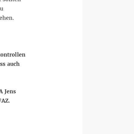
zu
gehen.
kontrollen
ass auch
A Jens
 FAZ
.