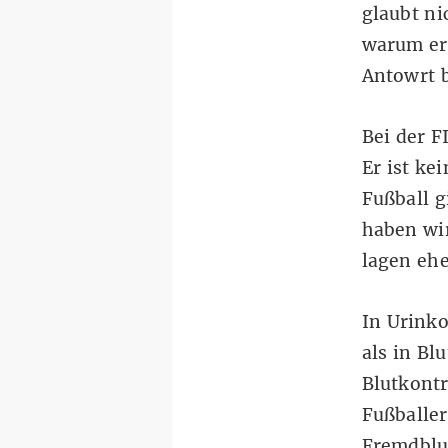
glaubt ni
warum er 
Antowrt
Bei der F
Er ist ke
Fußball g
haben wir
lagen ehe
In Urink
als in Bl
Blutkont
Fußballe
Fremdblut