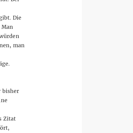
ibt. Die
. Man
 würden
nnen, man
äge.
 bisher
ine
 Zitat
ört,