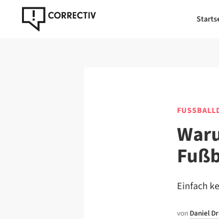
Starts
FUSSBALLD
Waru
Fußb
Einfach ke
von
Daniel D