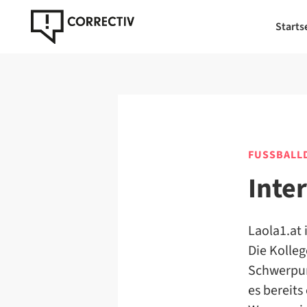
Starts
FUSSBALLD
Inte
Laola1.at 
Die Kolle
Schwerpun
es bereits