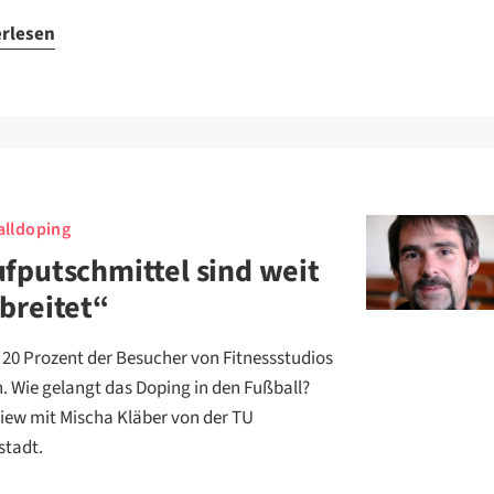
erlesen
lldoping
fputschmittel sind weit
breitet“
u 20 Prozent der Besucher von Fitnessstudios
. Wie gelangt das Doping in den Fußball?
view mit Mischa Kläber von der TU
tadt.