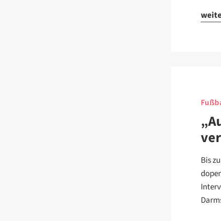
weit
Fußba
„Au
ver
Bis z
dopen
Inter
Darms