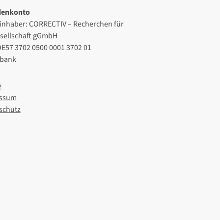
denkonto
inhaber: CORRECTIV – Recherchen für
esellschaft gGmbH
DE57 3702 0500 0001 3702 01
lbank
e
ssum
schutz