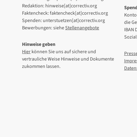
Redaktion: hinweise[at]correctiv.org
Spen
Faktencheck: faktencheck[at]correctiv.org
Konto
Spenden: unterstuetzen[at]correctiv.org
die G
Bewerbungen: siehe
Stellenangebote
IBAN 
Sozia
Hinweise geben
Hier
können Sie uns auf sichere und
Press
vertrauliche Weise Hinweise und Dokumente
Impre
zukommen lassen.
Daten