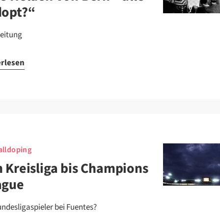
dopt?“
leitung
erlesen
lldoping
 Kreisliga bis Champions
ague
undesligaspieler bei Fuentes?