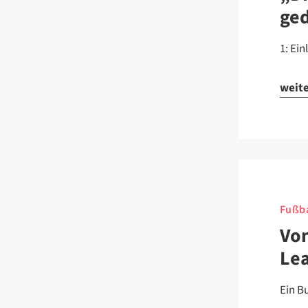
ge
1: Ein
weit
Fußba
Von
Le
Ein B