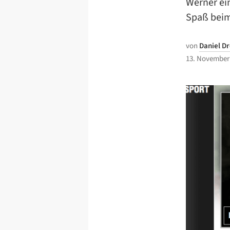
Werner ein
Spaß beim
von
Daniel D
13. November