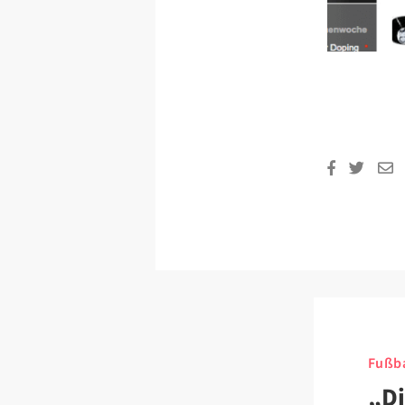
Fußba
„Di