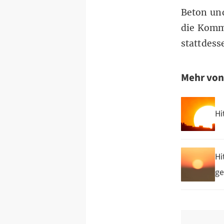
Beton un
die Komm
stattdess
Mehr vo
Hi
Hi
ge