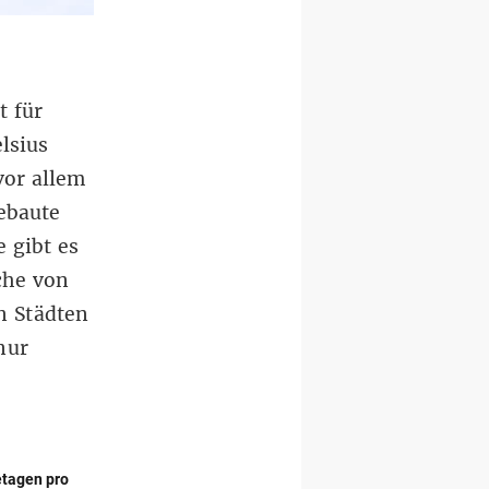
t für
lsius
vor allem
bebaute
e gibt es
che von
en Städten
nur