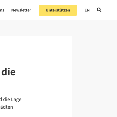
uns
Newsletter
Unterstützen
EN
 die
d die Lage
tädten