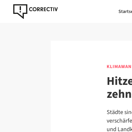
Starts
KLIMAWAN
Hitz
zehn
Städte si
verschärf
und Landk