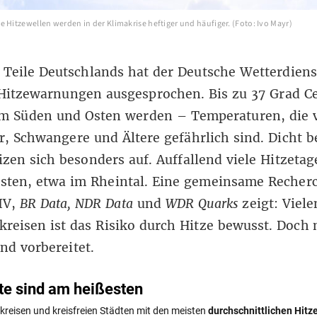
 Hitzewellen werden in der Klimakrise heftiger und häufiger. (Foto: Ivo Mayr)
 Teile Deutschlands hat der Deutsche Wetterdiens
Hitzewarnungen ausgesprochen. Bis zu 37 Grad Ce
im Süden und Osten werden – Temperaturen, die 
r, Schwangere und Ältere gefährlich sind. Dicht 
izen sich besonders auf. Auffallend viele Hitzetag
sten, etwa im Rheintal. Eine gemeinsame Recher
IV,
BR Data, NDR Data
und
WDR Quarks
zeigt: Viel
reisen ist das Risiko durch Hitze bewusst.
Doch 
nd vorbereitet.