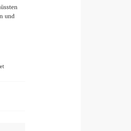
müssten
en und
et