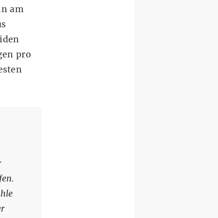
nn am
us
eiden
agen pro
esten
r
fen.
ühle
er