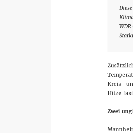
Diese
Klim
WDR 
Stark
Zusätzli
Temperatu
Kreis- un
Hitze fas
Zwei ung
Mannheim