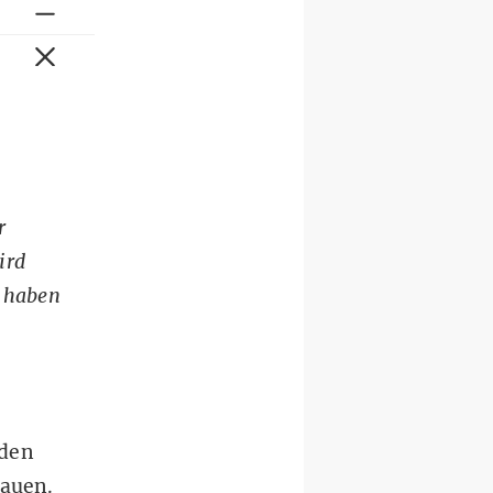
r
ird
r haben
nden
bauen.