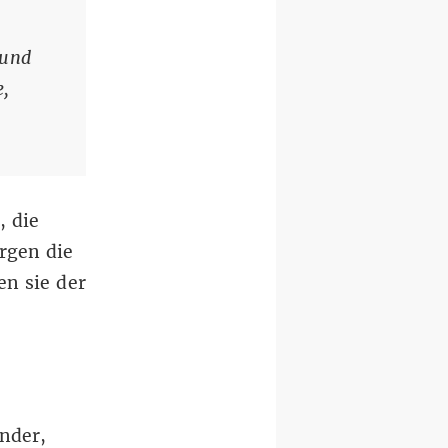
und
e,
, die
rgen die
en sie der
nder,