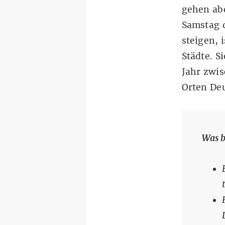
gehen ab
Samstag d
steigen, 
Städte. S
Jahr zwis
Orten De
Was b