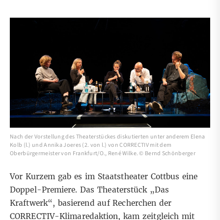
Nach der Vorstellung des Theaterstückes diskutierten unter anderem Elena
Kolb (l.) und Annika Joeres (2. von l.) von CORRECTIV mit dem
Oberbürgermeister von Frankfurt/O., René Wilke. © Bernd Schönberger
Vor Kurzem gab es im Staatstheater Cottbus eine
Doppel-Premiere. Das Theaterstück
„Das
Kraftwerk“
, basierend auf Recherchen der
CORRECTIV-Klimaredaktion, kam zeitgleich mit