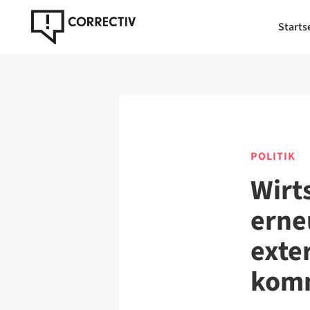
Starts
POLITIK
Wirt
erne
exte
komm