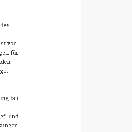
 des
ist von
gen für
nden
ge:
ung bei
ng“ und
rkungen