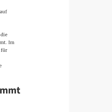
auf
 die
mt. Im
 für
e
kommt