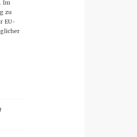
. Im
ng zu
r EU-
glicher
f