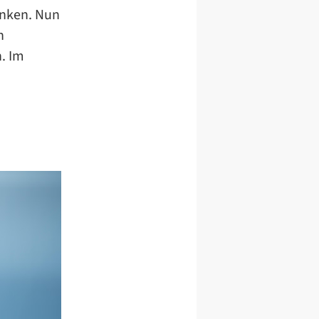
enken. Nun
n
n. Im