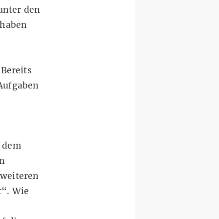
unter den
 haben
Bereits
 Aufgaben
t dem
en
 weiteren
t“. Wie