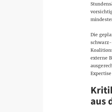
Stundensä
vorsichti
mindesten
Die gepla
schwarz-r
Koalition
externe B
ausgerech
Expertise
Krit
aus 