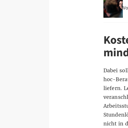
Vo
Kost
mind
Dabei sol
hoc-Bera
liefern. 
veransch
Arbeitsst
Stundenl
nicht in 