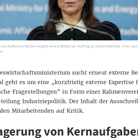
von Katherina Reiche vergibt erneut Millionen-Auftrag an externe Berater. Foto: pictu
en
swirtschaftsministerium sucht erneut externe Be
l geht es um eine „kurzfristig externe Expertise 
che Fragestellungen“ in Form einer Rahmenvere
bteilung Industriepolitik. Der Inhalt der Ausschre
 den Mitarbeitenden auf Kritik.
agerung von Kernaufgabe