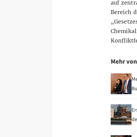
auf zentr
Bereich d
„Gesetze
Chemikali
Konfliktf
Mehr vo
Me
Bu
Er
de