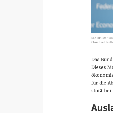
Das MInisterium 
Chris Emil Janß
Das Bunde
Dieses Ma
ökonomis
für die A
stößt bei
Ausl