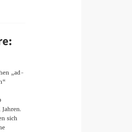
re:
chen „ad-
n“
0
 Jahren.
en sich
he