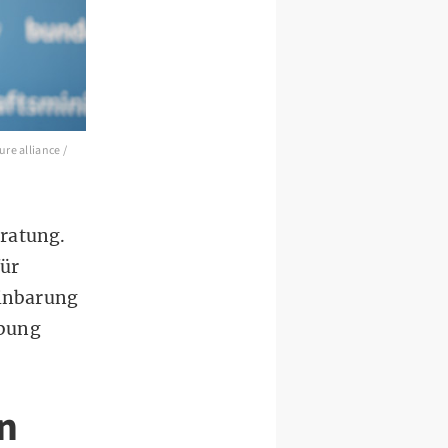
re alliance /
ratung.
für
inbarung
ibung
n