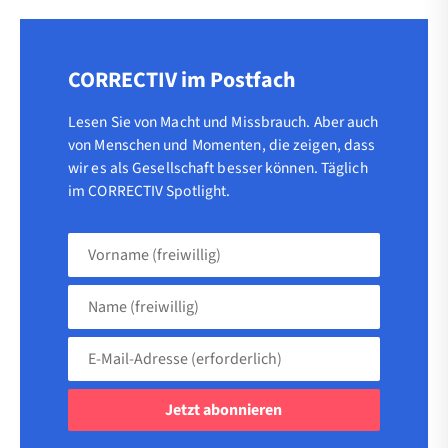
CORRECTIV im Postfach
Lesen Sie von Macht und Missbrauch. Aber auch
von Menschen und Momenten, die zeigen, dass
wir es als Gesellschaft besser können. Täglich
im CORRECTIV Spotlight.
Vorname
(freiwillig)
Name
(freiwillig)
E-
Mail-
Adresse
(erforderlich)
(erforderlich)