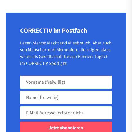
CORRECTIV im Postfach
Lesen Sie von Macht und Missbrauch. Aber auch
von Menschen und Momenten, die zeigen, dass
wir es als Gesellschaft besser können. Täglich
im CORRECTIV Spotlight.
Vorname
(freiwillig)
Name
(freiwillig)
E-
Mail-
Adresse
(erforderlich)