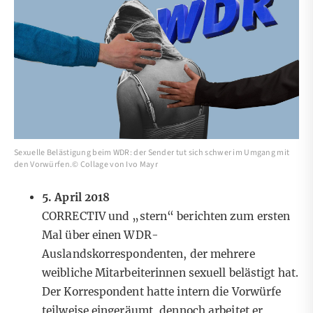
Sexuelle Belästigung beim WDR: der Sender tut sich schwer im Umgang mit
den Vorwürfen.© Collage von Ivo Mayr
5. April 2018
CORRECTIV und „stern“
berichten
zum ersten
Mal über einen WDR-
Auslandskorrespondenten, der mehrere
weibliche Mitarbeiterinnen sexuell belästigt hat.
Der Korrespondent hatte intern die Vorwürfe
teilweise eingeräumt, dennoch arbeitet er