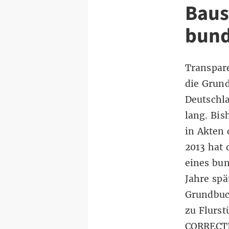
Baus
bund
Transpar
die Grun
Deutschl
lang. Bis
in Akten 
2013 hat
eines bu
Jahre sp
Grundbuch
zu Flurst
CORRECTIV