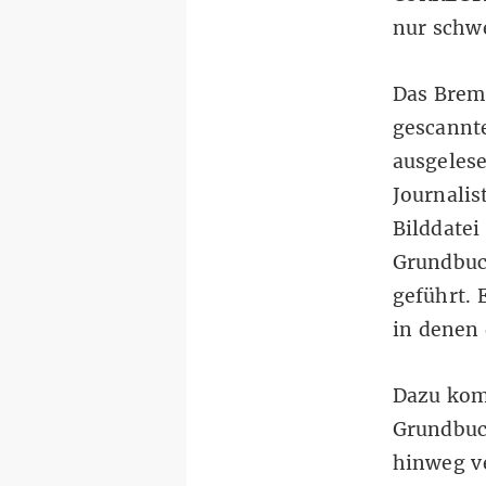
nur schw
Das Brem
gescannte
ausgelese
Journalis
Bilddatei
Grundbuc
geführt. 
in denen 
Dazu kom
Grundbuc
hinweg ve