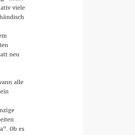
ativ viele
 händisch
dem
ten
att neu
wann alle
sein
inzige
eiten
a“. Ob es