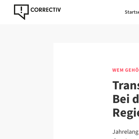
Starts
WEM GEHÖR
Tran
Bei 
Regi
​​Jahrela