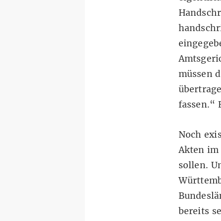
Handschri
handschri
eingegebe
Amtsgeri
müssen di
übertrag
fassen.“ 
Noch exis
Akten im
sollen. U
Württembe
Bundeslän
bereits s