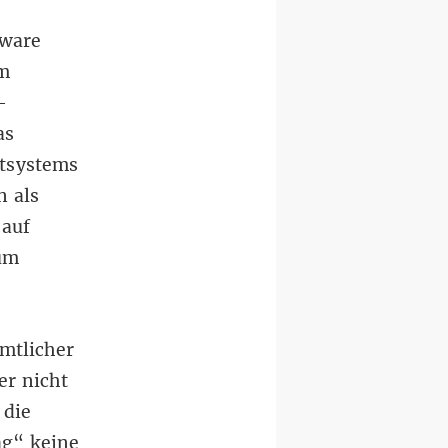
tware
um
-
as
mtsystems
n als
 auf
zum
ämtlicher
er nicht
 die
ag“ keine