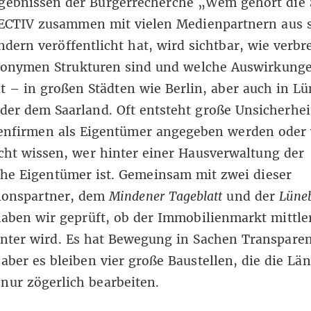
rgebnissen der Bürgerrecherche „Wem gehört die 
ECTIV zusammen mit vielen Medienpartnern aus 
dern veröffentlicht hat, wird sichtbar, wie verbre
nonymen Strukturen sind und welche Auswirkunge
t – in großen Städten wie Berlin, aber auch in L
er dem Saarland. Oft entsteht große Unsicherhe
tenfirmen als Eigentümer angegeben werden oder
cht wissen, wer hinter einer Hausverwaltung der
che Eigentümer ist. Gemeinsam mit zwei dieser
ionspartner, dem
Mindener Tageblatt
und der
Lüne
haben wir geprüft, ob der Immobilienmarkt mittle
enter wird. Es hat Bewegung in Sachen Transpare
aber es bleiben vier große Baustellen, die die Lä
nur zögerlich bearbeiten.