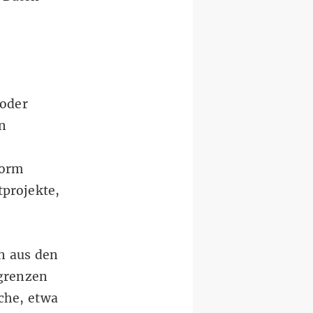
h
 oder
n
form
tprojekte,
n aus den
grenzen
che, etwa