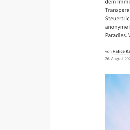
dem Immob
Transpare
Steuertri
anonyme I
Paradies. 
von
Hatice 
26. August 20