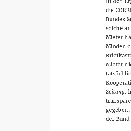
In den E
die CORR
Bundeslän
solche a
Mieter ha
Minden od
Briefkas
Mieter ni
tatsächli
Kooperat
Zeitung
, 
transpar
gegeben, 
der Bund 