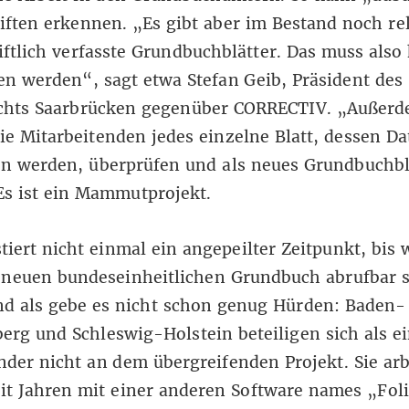
ften erkennen. „Es gibt aber im Bestand noch rel
ftlich verfasste Grundbuchblätter. Das muss also
n werden“, sagt etwa Stefan Geib, Präsident des
chts Saarbrücken gegenüber CORRECTIV. „Außer
e Mitarbeitenden jedes einzelne Blatt, dessen Da
en werden, überprüfen und als neues Grundbuchbl
Es ist ein Mammutprojekt.
tiert nicht einmal ein angepeilter Zeitpunkt, bis 
 neuen bundeseinheitlichen Grundbuch abrufbar 
nd als gebe es nicht schon genug Hürden: Baden-
rg und Schleswig-Holstein beteiligen sich als e
der nicht an dem übergreifenden Projekt. Sie arb
eit Jahren mit einer anderen Software names „Foli