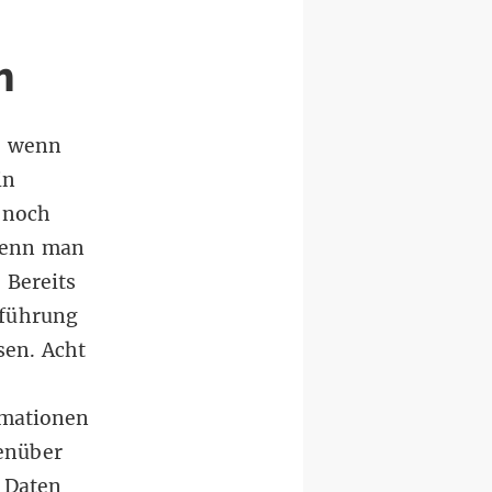
h
, wenn
in
 noch
 wenn man
 Bereits
nführung
sen. Acht
rmationen
enüber
 Daten