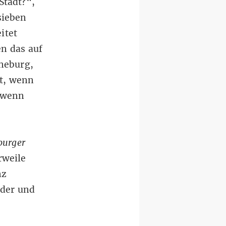
Stadt?“,
sieben
itet
n das auf
üneburg,
it, wenn
 wenn
burger
rweile
nz
nder und