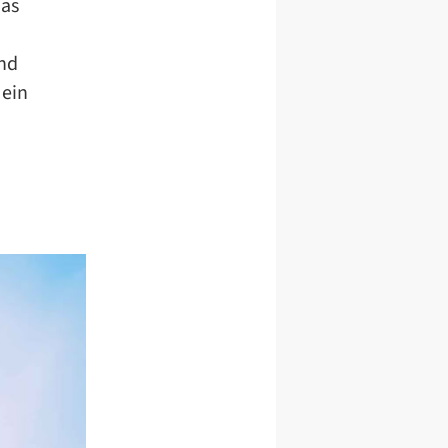
das
und
 ein