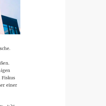
sche.
eßen.
nigen
 Fiskus
er einer