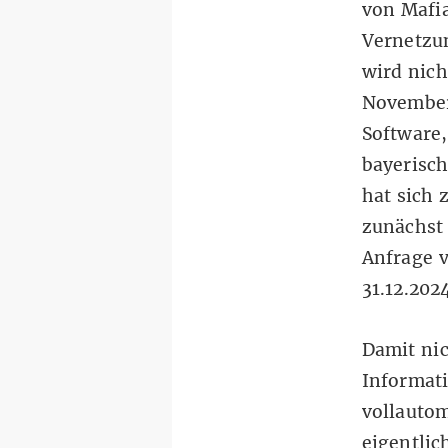
von Mafia
Vernetzu
wird nich
November
Software,
bayerisc
hat sich 
zunächst 
Anfrage v
31.12.202
Damit nic
Informati
vollautom
eigentli