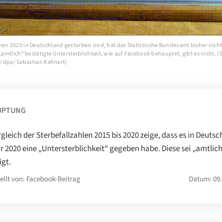
en 2020 in Deutschland gestorben sind, hat das Statistische Bundesamt bisher nicht 
 „amtlich“ bestätigte Untersterblichkeit, wie auf Facebook behauptet, gibt es nicht. 
 / dpa/ Sebastian Kahnert)
UPTUNG
rgleich der Sterbefallzahlen 2015 bis 2020 zeige, dass es in Deuts
r 2020 eine „Untersterblichkeit“ gegeben habe. Diese sei „amtlic
igt.
ellt von: Facebook-Beitrag
Datum: 09.