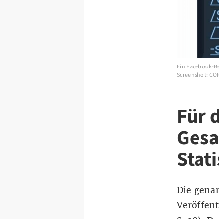
Ein Facebook-Bei
Screenshot: CO
Für 
Gesa
Stat
Die genan
Veröffent