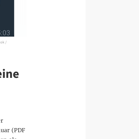
ok /
eine
er
nuar (PDF