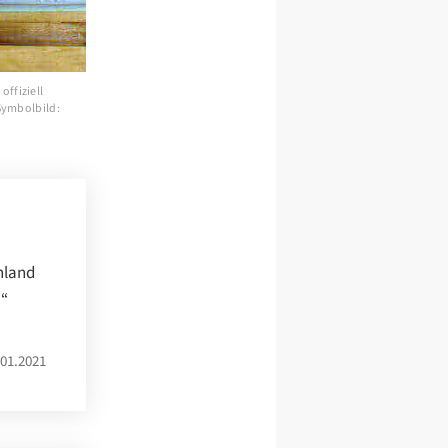
offiziell
(Symbolbild:
chland
h“
01.2021