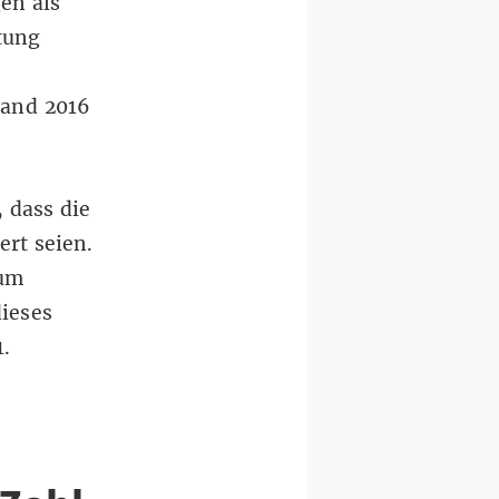
en als
tung
land 2016
, dass die
ert seien.
 um
ieses
1.