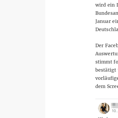
wird ein 
Bundesa
Januar
ei
Deutschla
Der Faceb
Auswertun
stimmt fo
bestätigt
vorläufig
dem Scre