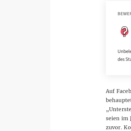
BEWE
Unbele
des St
Auf Faceb
behauptet
„Unterste
seien im 
zuvor. Ko