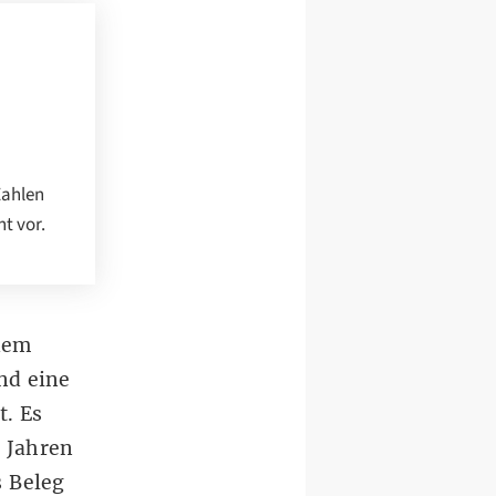
Zahlen
t vor.
 dem
nd eine
t. Es
 Jahren
s Beleg