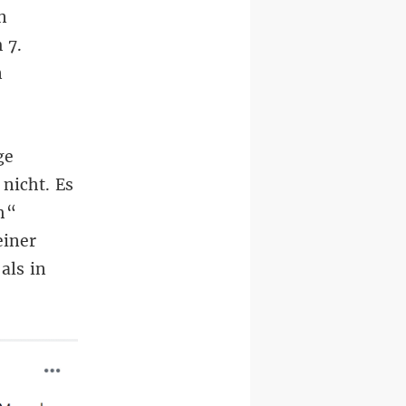
n
 7.
n
ge
nicht. Es
h“
einer
als in