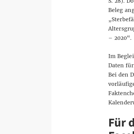
S. 28).
Do
Beleg ang
„Sterbef
Altersgr
– 2020“.
Im Beglei
Daten für
Bei den D
vorläufig
Faktenche
Kalender
Für 