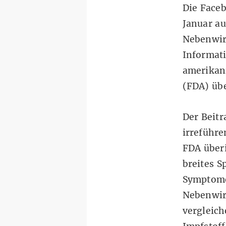
Die Faceb
Januar
au
Nebenwir
Informat
amerikan
(FDA) übe
Der Beitr
irreführe
FDA überi
breites S
Symptome
Nebenwir
vergleich