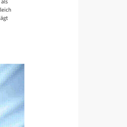
 als
leich
lägt