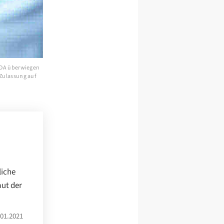
FDA überwiegen
e Zulassung auf
liche
aut der
01.2021