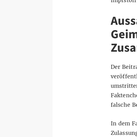
Impfstoff
Auss
Geim
Zusa
Der Beitr
veröffent
umstritte
Faktench
falsche B
In dem F
Zulassung