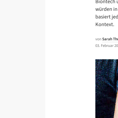
Biontech 
würden in
basiert j
Kontext.
von
Sarah Th
03. Februar 2