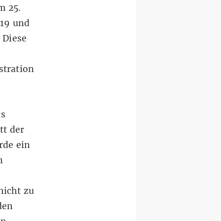
m 25.
-19 und
 Diese
tration
gs
tt der
rde ein
n
icht zu
den