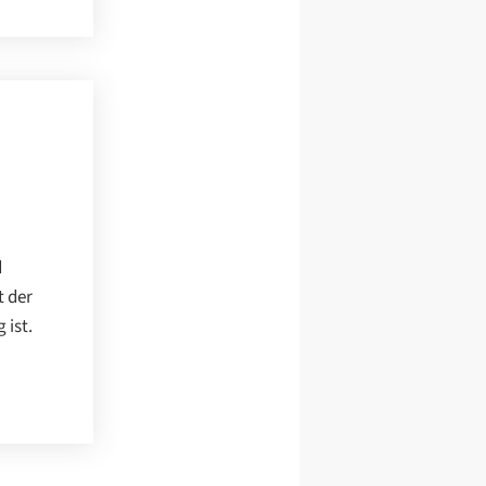
d
t der
 ist.