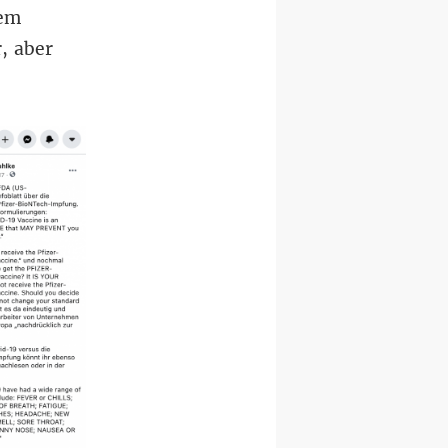
dem
, aber