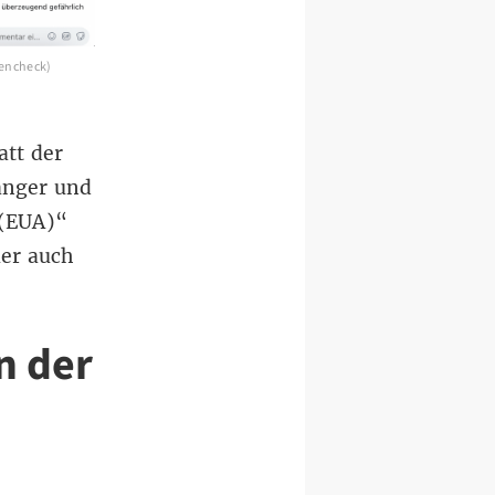
tencheck)
att der
änger und
 (EUA)“
ier auch
n der