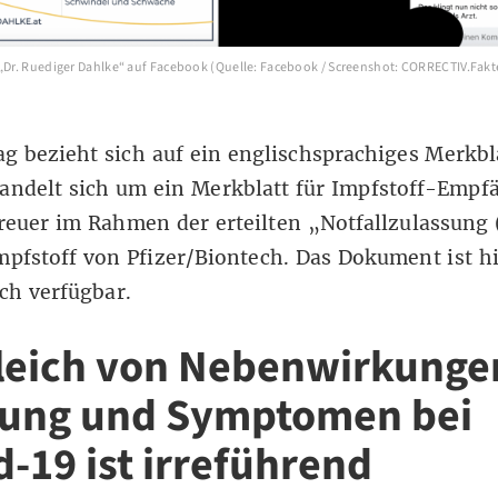
 „Dr. Ruediger Dahlke“ auf Facebook (Quelle: Facebook / Screenshot: CORRECTIV.Fak
ag bezieht sich auf ein
englischsprachiges Merkbl
handelt sich um ein Merkblatt für Impfstoff-Empf
reuer im Rahmen der erteilten „Notfallzulassung
mpfstoff von Pfizer/Biontech. Das Dokument ist
h
ch verfügbar
.
leich von Nebenwirkunge
ung und Symptomen bei
d-19 ist irreführend