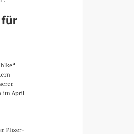
an.
 für
ahlke“
nern
serer
 im April
-
r Pfizer-