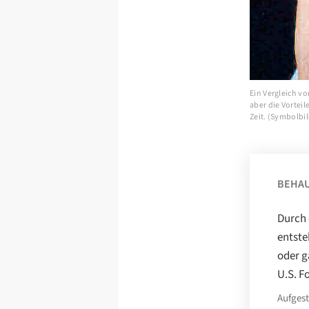
Ein Vergleich v
aber die Vorteil
Zeit. (Symbolbi
BEHA
Durch 
entste
oder g
U.S. F
Aufgest