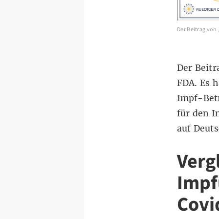
Der Beitrag von
Der Beitr
FDA
. Es 
Impf-Bet
für den I
auf Deuts
Verg
Impf
Covi