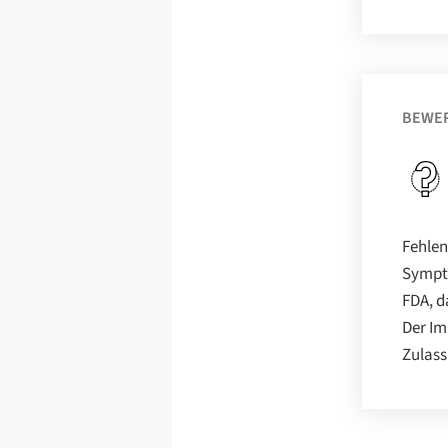
BEWE
Fehlen
Sympto
FDA, d
Der Im
Zulass