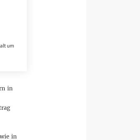
talt um
rn in
trag
wie in