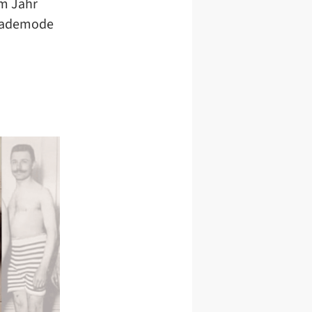
m Jahr
e Bademode