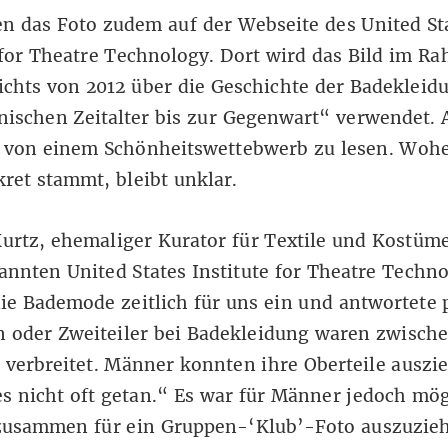
en das Foto zudem auf der
Webseite
des
United St
 for Theatre Technology
. Dort wird das Bild im R
ichts von 2012 über die Geschichte der Badeklei
nischen Zeitalter bis zur Gegenwart“ verwendet. 
s von einem Schönheitswettebwerb zu lesen. Wohe
kret stammt, bleibt unklar.
urtz, ehemaliger Kurator für Textile und Kostüm
nnten United States Institute for Theatre Techno
ie Bademode zeitlich für uns ein und antwortete 
n oder Zweiteiler bei Badekleidung waren zwisch
 verbreitet. Männer konnten ihre Oberteile auszi
s nicht oft getan.“ Es war für Männer jedoch mög
 zusammen für ein Gruppen-‘Klub’-Foto auszuzie