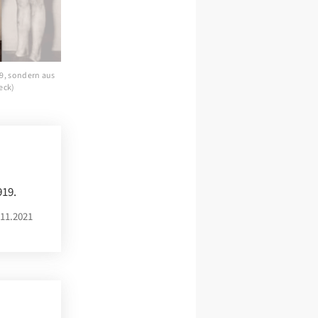
9, sondern aus
eck)
919.
11.2021