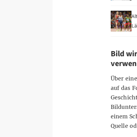
Al
Lä
Bild wi
verwen
Über ein
auf das F
Geschich
Bildunter
einem Sch
Quelle od