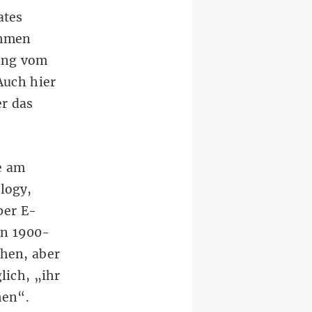
ates
ahmen
dung vom
Auch hier
r das
e am
logy,
per E-
en 1900-
ehen, aber
lich, „ihr
hen“.