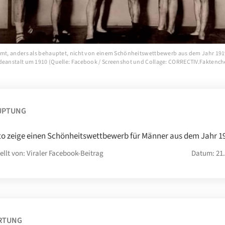
mmt, anders als behauptet, nicht von einem Schönheitswettbewerb aus dem Jahr 191
deanstalt um 1910 (Quelle: Facebook / Screenshot und Collage: CORRECTIV.Faktench
UPTUNG
to zeige einen Schönheitswettbewerb für Männer aus dem Jahr 1
ellt von: Viraler Facebook-Beitrag
Datum: 21.
RTUNG