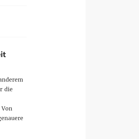
it
 anderem
r die
. Von
 genauere