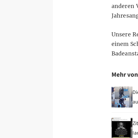
anderen 
Jahresan
Unsere Re
einem Sc
Badeanst
Mehr vo
Di
au
Zi
Ia