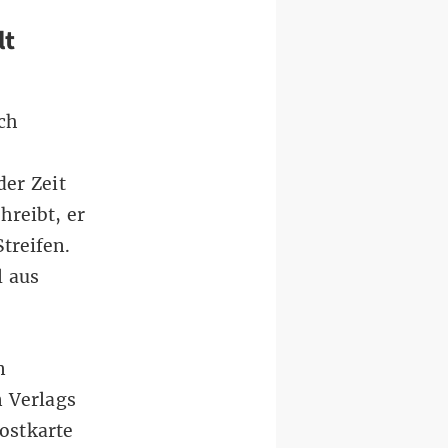
lt
ch
der Zeit
hreibt, er
treifen.
l aus
n
 Verlags
Postkarte