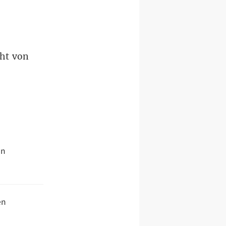
cht von
en
en