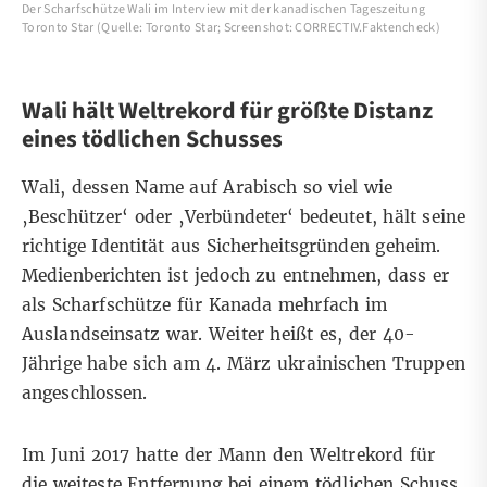
Der Scharfschütze Wali im Interview mit der kanadischen Tageszeitung
Toronto Star (Quelle: Toronto Star; Screenshot: CORRECTIV.Faktencheck)
Wali hält Weltrekord für größte Distanz
eines tödlichen Schusses
Wali, dessen Name auf Arabisch
so viel wie
‚Beschützer‘ oder ‚Verbündeter‘ bedeutet
, hält seine
richtige Identität aus Sicherheitsgründen geheim.
Medienberichten
ist jedoch zu entnehmen, dass er
als Scharfschütze für Kanada mehrfach im
Auslandseinsatz war.
Weiter heißt es
, der 40-
Jährige habe sich am 4. März ukrainischen Truppen
angeschlossen.
Im Juni 2017 hatte der Mann den Weltrekord für
die weiteste Entfernung bei einem tödlichen Schuss