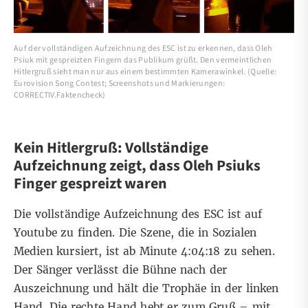
Auf der vollständigen Aufzeichnung des ESC ist zu erkennen, dass Oleh
Psiuk mit gespreizten Fingern das Publikum grüßt. Den vermeintlichen
Hitlergruß sieht man nur aus einem bestimmten Kamerawinkel. (Quelle:
Eurovision Song Contest; Screenshots und Markierungen:
CORRECTIV.Faktencheck)
Kein Hitlergruß: Vollständige
Aufzeichnung zeigt, dass Oleh Psiuks
Finger gespreizt waren
Die vollständige Aufzeichnung des ESC ist auf
Youtube zu finden. Die Szene, die in Sozialen
Medien kursiert, ist ab
Minute 4:04:18
zu sehen.
Der Sänger verlässt die Bühne nach der
Auszeichnung und hält die Trophäe in der linken
Hand. Die rechte Hand hebt er zum Gruß – mit