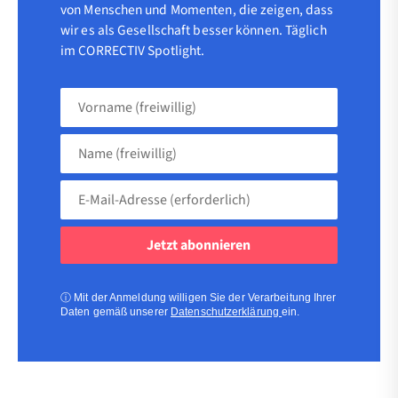
von Menschen und Momenten, die zeigen, dass
wir es als Gesellschaft besser können. Täglich
im CORRECTIV Spotlight.
Vorname
(freiwillig)
Name
(freiwillig)
E-
Mail-
Adresse
(erforderlich)
(erforderlich)
ⓘ
Mit der Anmeldung willigen Sie der Verarbeitung Ihrer
Daten gemäß unserer
Datenschutzerklärung
ein.