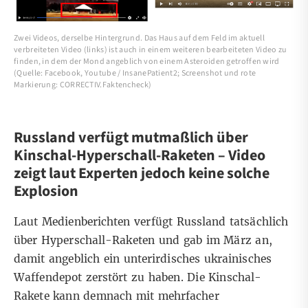
Zwei Videos, derselbe Hintergrund. Das Haus auf dem Feld im aktuell
verbreiteten Video (links) ist auch in einem weiteren bearbeiteten Video zu
finden, in dem der Mond angeblich von einem Asteroiden getroffen wird
(Quelle: Facebook, Youtube / InsanePatient2; Screenshot und rote
Markierung: CORRECTIV.Faktencheck)
Russland verfügt mutmaßlich über
Kinschal-Hyperschall-Raketen – Video
zeigt laut Experten jedoch keine solche
Explosion
Laut
Medienberichten
verfügt Russland tatsächlich
über Hyperschall-Raketen und gab im März an,
damit angeblich ein unterirdisches ukrainisches
Waffendepot zerstört zu haben. Die
Kinschal-
Rakete
kann demnach mit mehrfacher