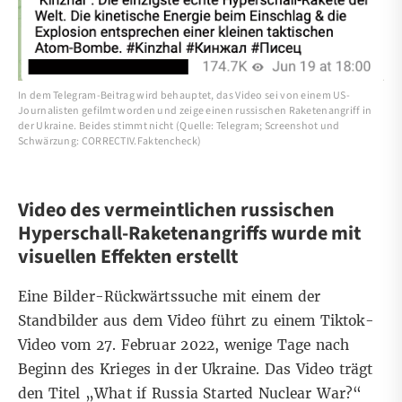
In dem Telegram-Beitrag wird behauptet, das Video sei von einem US-
Journalisten gefilmt worden und zeige einen russischen Raketenangriff in
der Ukraine. Beides stimmt nicht (Quelle: Telegram; Screenshot und
Schwärzung: CORRECTIV.Faktencheck)
Video des vermeintlichen russischen
Hyperschall-Raketenangriffs wurde mit
visuellen Effekten erstellt
Eine
Bilder-Rückwärtssuche
mit einem der
Standbilder aus dem Video führt zu einem
Tiktok-
Video
vom 27. Februar 2022, wenige Tage nach
Beginn des Krieges in der Ukraine. Das Video trägt
den Titel „What if Russia Started Nuclear War?“