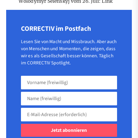
Wolodymyr Selenskyj vom 26. Juli:
Link
CORRECTIV im Postfach
Lesen Sie von Macht und Missbrauch. Aber auch
von Menschen und Momenten, die zeigen, dass
wir es als Gesellschaft besser können. Täglich
im CORRECTIV Spotlight.
Vorname
(freiwillig)
Name
(freiwillig)
E-
Mail-
Adresse
(erforderlich)