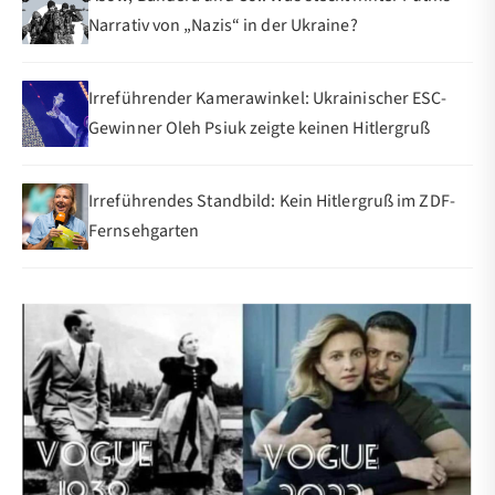
Narrativ von „Nazis“ in der Ukraine?
Irreführender Kamerawinkel: Ukrainischer ESC-
Gewinner Oleh Psiuk zeigte keinen Hitlergruß
Irreführendes Standbild: Kein Hitlergruß im ZDF-
Fernsehgarten