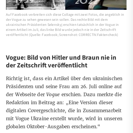
Auf Facebook verbreiten sich diese Collage mit zwei Fotos, die angeblich in
der Vogue zu sehen gewesen sein sollen. Das rechte Bild mit dem
ukrainischen Präsidenten Selenskyj erschien tatsächlich in der Vogue in
einem Artikel im Juli, das linke Bild wurde jedoch nie in der Zeitschrift
veröffentlicht (Quelle: Facebook; Screenshot: CORRECTIV.Faktencheck)
Vogue: Bild von Hitler und Braun nie in
der Zeitschrift veröffentlicht
Richtig ist, dass ein Artikel über den ukrainischen
Präsidenten und seine Frau am
26. Juli
online auf
der Webseite der
Vogue
erschien. Dazu merkte die
Redaktion im Beitrag an: „Eine Version dieser
digitalen Covergeschichte, die in Zusammenarbeit
mit Vogue Ukraine erstellt wurde, wird in unseren
globalen Oktober-Ausgaben erscheinen.“