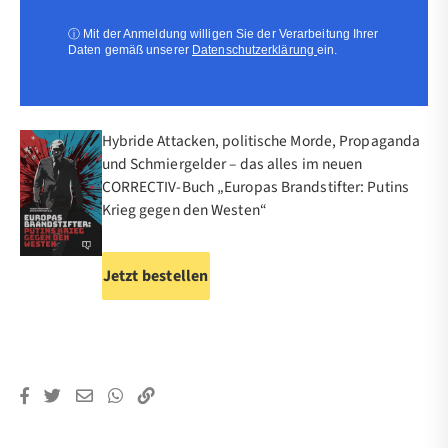
(erforderlich)
ⓘ
Mit der Anmeldung willigen Sie der Verarbeitung Ihrer
Daten gemäß unserer
Datenschutzerklärung
ein.
Hybride Attacken, politische Morde, Propaganda
und Schmiergelder – das alles im neuen
CORRECTIV-Buch „Europas Brandstifter: Putins
Krieg gegen den Westen“
Jetzt bestellen