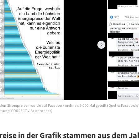
it den Strompreisen wurde auf Facebook mehr als 9.000 Mal geteilt (Quelle: Facebook
hung: CORRECTIV.Faktencheck)
eise in der Grafik stammen aus dem Ja