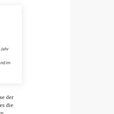
 Jahr
and im
se der
es die
em