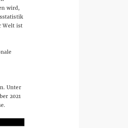
en wird,
statistik
 Welt ist
onale
n. Unter
ber 2021
se.