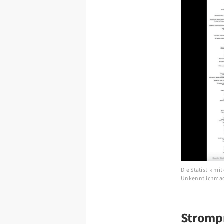
Die Statistik m
Unkenntlichmac
Strompr