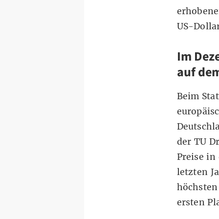
erhobene
US-Dollar
Im Deze
auf dem
Beim
Sta
europäisc
Deutschla
der TU Dr
Preise in
letzten J
höchsten
ersten P