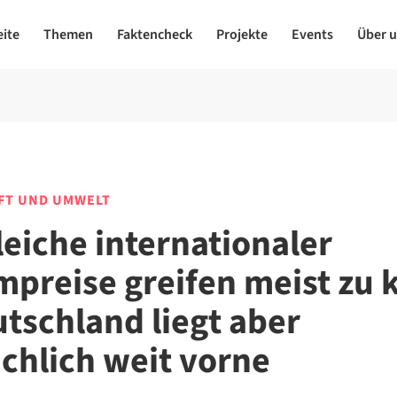
eite
Themen
Faktencheck
Projekte
Events
Über 
FT UND UMWELT
leiche internationaler
mpreise greifen meist zu 
utschland liegt aber
ächlich weit vorne