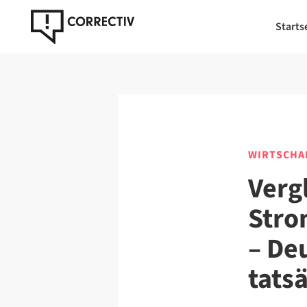
Starts
WIRTSCHA
Verg
Stro
– De
tats