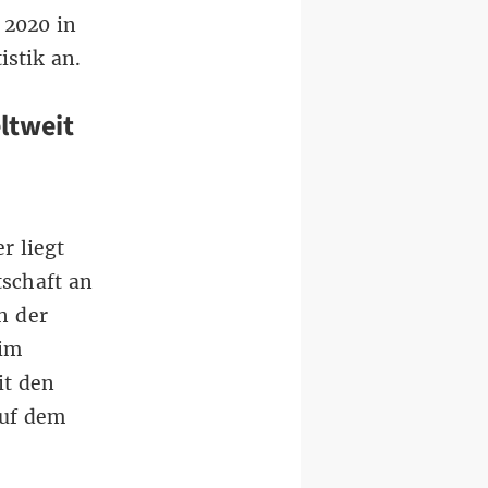
2020 in
istik an.
ltweit
r liegt
tschaft an
n der
 im
it den
auf dem