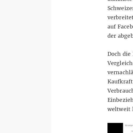
Schweize
verbreite
auf
Face
der abgeb
Doch die 
Vergleich
vernachlä
Kaufkraft
Verbrauch
Einbezie
weltweit 