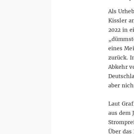
Als Urheb
Kissler a
2022 in 
„dümmste 
eines
Mei
zurück. I
Abkehr vo
Deutschla
aber nich
Laut Graf
aus dem J
Stromprei
Über das 