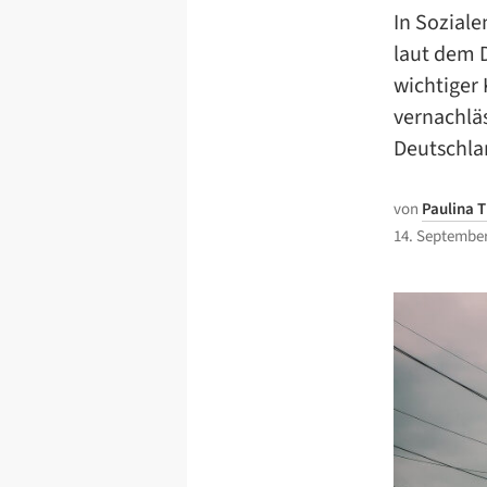
In Sozial
laut dem 
wichtiger 
vernachläs
Deutschlan
von
Paulina 
14. September