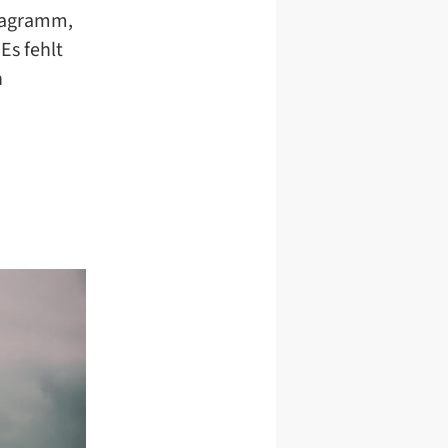
Diagramm,
Es fehlt
h