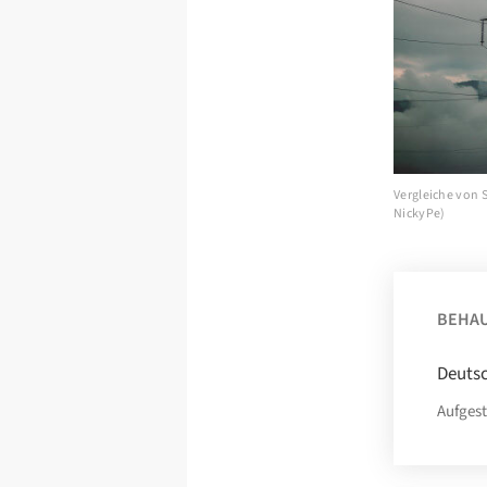
Vergleiche von S
NickyPe)
BEHA
Deutsc
Aufgest