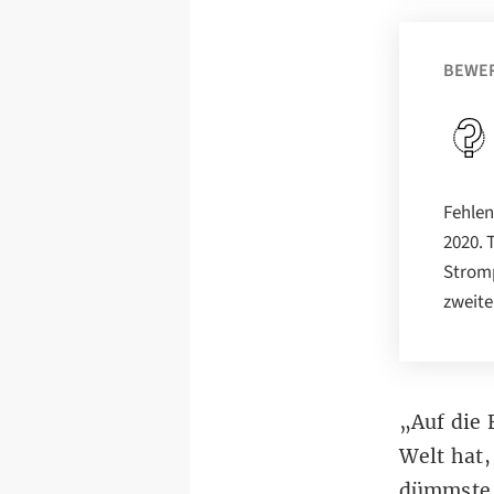
BEWE
Fehlen
2020. 
Stromp
zweite
„Auf die 
Welt hat,
dümmste E