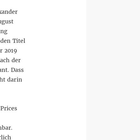
exander
ugust
ung
den Titel
r 2019
nach der
nt. Dass
ht darin
 Prices
hbar.
rlich