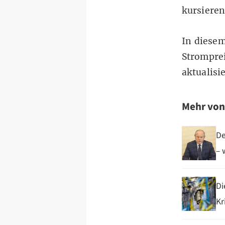
kursiere
In diese
Stromprei
aktualisi
Mehr vo
De
– 
Di
Kr