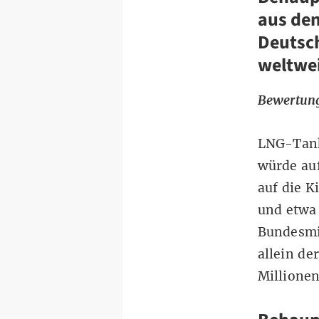
aus den
Deutsch
weltwei
Bewertung
LNG-Tanke
würde au
auf die K
und etwa
Bundesmi
allein de
Millione