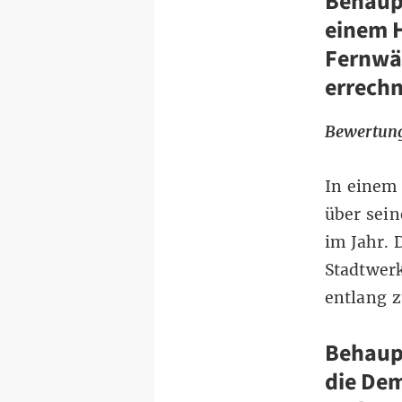
Behaupt
einem 
Fernwä
errechn
Bewertung
In einem 
über sein
im Jahr. 
Stadtwer
entlang 
Behaupt
die Dem