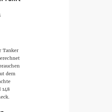
s
r Tanker
erechnet
rbrauchen
aut dem
achte
d 148
eck.