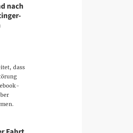
nd nach
tinger-
m
)
itet, dass
störung
cebook-
über
rmen.
r Fahrt