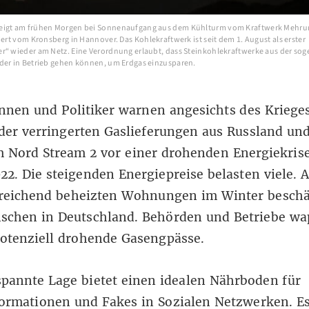
eigt am frühen Morgen bei Sonnenaufgang aus dem Kühlturm vom Kraftwerk Mehru
iert vom Kronsberg in Hannover. Das Kohlekraftwerk ist seit dem 1. August als erster
r“ wieder am Netz. Eine Verordnung erlaubt, dass Steinkohlekraftwerke aus der so
der in Betrieb gehen können, um Erdgas einzusparen.
innen und Politiker warnen angesichts des Krieges
der verringerten Gaslieferungen aus Russland un
m Nord Stream 2 vor einer
drohenden Energiekris
22. Die steigenden Energiepreise belasten viele. 
sreichend beheizten Wohnungen
im Winter beschä
nschen in Deutschland.
Behörden
und
Betriebe
wa
potenziell drohende Gasengpässe.
pannte Lage bietet einen idealen Nährboden für
formationen und Fakes in Sozialen Netzwerken. E