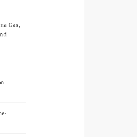
ma Gas,
end
on
ne-