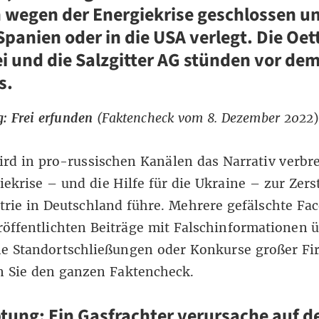
wegen der Energiekrise geschlossen u
Spanien oder in die USA verlegt. Die Oet
i und die Salzgitter AG stünden vor de
s.
: Frei erfunden
(Faktencheck vom 8. Dezember 2022
ird in pro-russischen Kanälen das Narrativ verbre
iekrise – und die Hilfe für die Ukraine – zur Zer
trie in Deutschland führe. Mehrere gefälschte Fa
röffentlichten Beiträge mit Falschinformationen 
he Standortschließungen oder Konkurse großer Fi
n Sie den ganzen Faktencheck.
ung: Ein Gasfrachter verursache auf de