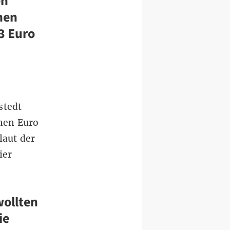
en
nen
3 Euro
stedt
nen Euro
laut der
ier
wollten
ie