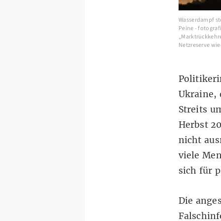
Wasserdampf st
Peine - fotograf
„Marktrückkehre
Netzreserve wie
Politiker
Ukraine, 
Streits u
Herbst 20
nicht au
viele Me
sich für 
Die anges
Falschin