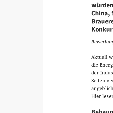
würden 
China, 
Brauere
Konkur
Bewertung
Aktuell w
die Energ
der Indus
Seiten ve
angeblic
Hier
lese
Behaupt