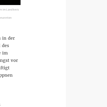
m im Landkreis
genannten
 in der
d des
e
im
Angst vor
ftigt
ppnen
s