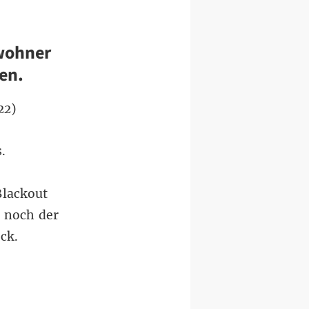
wohner
ien.
22
)
.
Blackout
s noch der
ck.