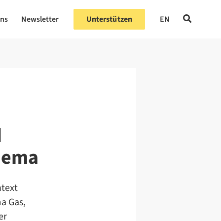
uns
Newsletter
Unterstützen
EN
d
Thema
ntext
a Gas,
er