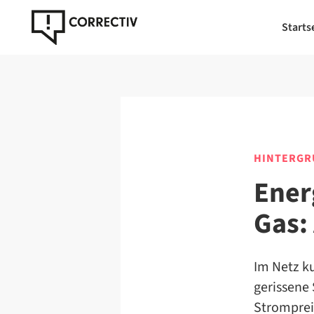
Starts
HINTERGR
Ener
Gas:
Im Netz k
gerissene
Stromprei