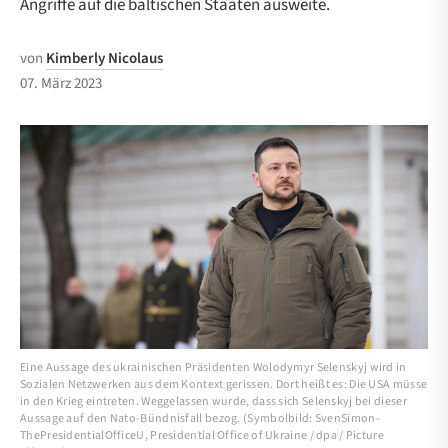
Angriffe auf die baltischen Staaten ausweite.
von
Kimberly Nicolaus
07. März 2023
Eine Aussage des ukrainischen Präsidenten Wolodymyr Selenskyj wird in
Sozialen Netzwerken aus dem Kontext gerissen. Dort heißt es: Die USA müsse
in den Krieg eintreten. Weggelassen wurde, dass sich Selenskyj bei dieser
Aussage auf den Nato-Bündnisfall bezog. (Symbolbild: SvenSimon-
ThePresidentialOfficeU, Presidential Office of Ukraine / dpa / Picture